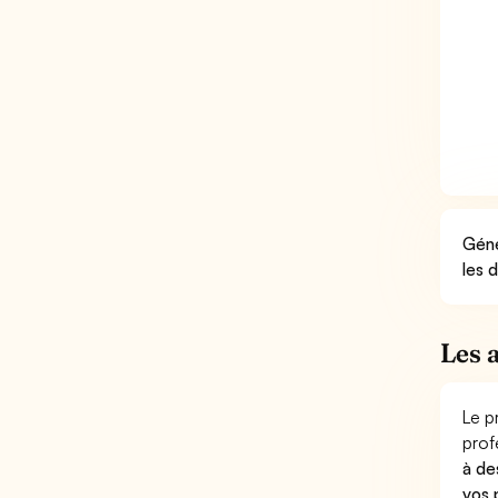
Géné
les 
Les 
Le p
prof
à de
vos 