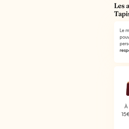
Les 
Tapi
Le m
pouv
pers
respo
À 
15