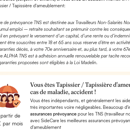
ssier / Tapissière d'ameublement:
fre de prévoyance TNS est destinée aux Travailleurs Non-Salariés No
umul emploi – retraite souhaitant se prémunir contre les conséquen
ail en prévoyant le versement d’un capital, d’une rente ou d’indemnit
ent être souscrites entre 18 et 65 ans sous réserve d’être en activi
aranties décès, à votre 70e anniversaire et, au plus tard, à votre 67e
fre ALPHA TNS est à adhésion annuelle renouvelable par tacite recon
garanties proposées sont éligibles à la Loi Madelin.
Vous êtes Tapissier / Tapissière d'am
cas de maladie, accident !
Vous êtes indépendants, et généralement les aide
très importantes voire négligeables. Beaucoup d
assurances prévoyance
pour les TNS (travailleur 
partir de
avec SideCare les meilleures assurances prévoyan
€ par mois
d'ameublement