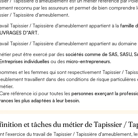
ssier / Tapissière d'ameublement est un métier référencé par Pôle e
ement reconnu par les assureurs et permet de bien comprendre le
ssier / Tapissière d'ameublement.
ravail Tapissier / Tapissière d'ameublement appartient à la
famille 
OUVRAGES D''ART
.
ravail Tapissier / Tapissière d'ameublement appartient au domaine
étier peut être exercé par des
sociétés comme de SAS, SASU, SA
Entreprises individuelles
ou des
micro-entrepreneurs
.
hommes et les femmes qui sont respectivement Tapissier / Tapiss
eublement travaillent dans des conditions de risque particulières
métier.
Care référence ici pour toutes les
personnes exerçant la professi
rances les plus adaptées à leur besoin
.
inition et tâches du métier de Tapissier / T
nt l'exercice du travail de Tapissier / Tapissière d'ameublement, le