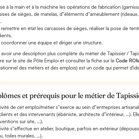
ise à la main et à la machine les opérations de fabrication (garnis
ssises de sièges, de matelas, d''éléments d''ameublement (rideaux, vo
.
 remettre en état les carcasses de sièges, réaliser la pose de tentu
lients.
 coordonner une équipe et diriger une structure.
 avoir une description plus complète du métier de Tapissier / T
re sur le site de Pôle Emploi et consulter la fiche sur le
Code ROM
ationnel des métiers et des emplois) est un code qui permet d'ide
lômes et prérequis pour le métier de Tapiss
ctivité de cet emploi/métier s''exerce au sein d''entreprises artisan
clients et des intervenants (ébéniste, architecte d''intérieur, ...). 
ventions sur site, ...).
ctivité s''effectue en atelier, boutique, parfois en extérieur (dépous
, toiles murales, ...).