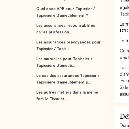
Tapi
égal
Quel code APE pour Tapissier /
Tapi
Tapissière d'ameublement ?
Le t
Les assurances responsabilités
D''
civiles profession...
Le t
Les assurances prévoyances pour
Tapissier / Tapis...
Ce m
des
Les mutuelles pour Tapissier /
Tapissière d'ameub...
Les 
d'am
Le cas des assurances Tapissier /
leur 
Tapissière d'ameublement p...
Side
Les autres métiers dans la même
assu
famille Tissu et ...
Déf
Dura