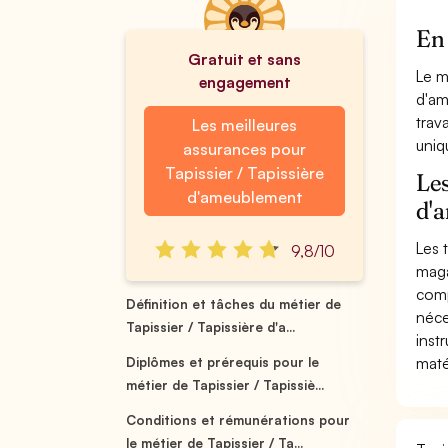
En 
Gratuit et sans
Le m
engagement
d'am
trav
Les meilleures
uniq
assurances pour
Tapissier / Tapissière
Les
d'ameublement
d'
Les 
9,8/10
maga
comp
Définition et tâches du métier de
néce
Tapissier / Tapissière d'a...
inst
maté
Diplômes et prérequis pour le
métier de Tapissier / Tapissiè...
Conditions et rémunérations pour
le métier de Tapissier / Ta...