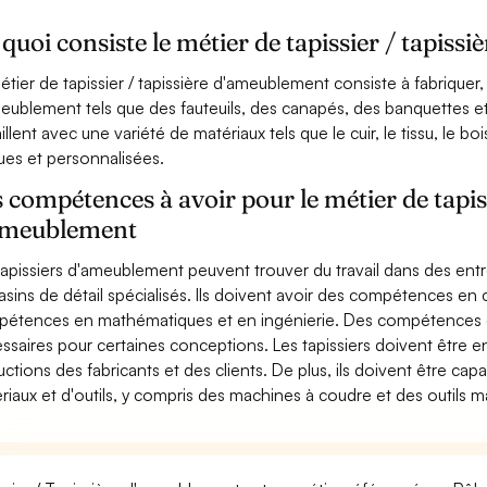
quoi consiste le métier de tapissier / tapiss
étier de tapissier / tapissière d'ameublement consiste à fabriquer, 
eublement tels que des fauteuils, des canapés, des banquettes et
aillent avec une variété de matériaux tels que le cuir, le tissu, le 
ues et personnalisées.
 compétences à avoir pour le métier de tapiss
ameublement
tapissiers d'ameublement peuvent trouver du travail dans des ent
sins de détail spécialisés. Ils doivent avoir des compétences en 
étences en mathématiques et en ingénierie. Des compétences e
ssaires pour certaines conceptions. Les tapissiers doivent être 
ructions des fabricants et des clients. De plus, ils doivent être cap
riaux et d'outils, y compris des machines à coudre et des outils m