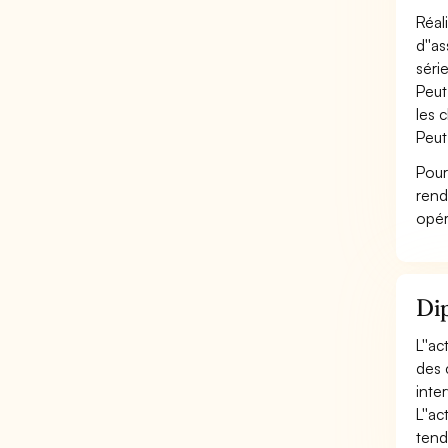
Réal
d''a
série
Peut
les c
Peut
Pour
rend
opér
Dip
L''a
des 
inter
L''a
tendu