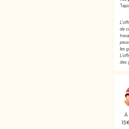
Tapi
L’of
de c
trav
peuv
les g
L’of
des 
À 
15