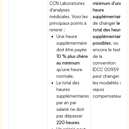
CCN Laboratoires
minimum d'une
d'analyses
heure
médicales. Voici les
supplémentaire
,
principaux points à
de changer
le
retenir :
total des heures
Une heure
supplémentaires
supplémentaire
possibles
, ou
doit être payée
encore le texte
10 % plus chère
de la
au minimum
convention
qu'une heure
IDCC 00959
normale.
peut changer
Le total des
les modalités du
heures
repos
supplémentaires
compensateur.
par an par
salarié ne doit
pas dépasser
220 heures
.
Un salarié peut