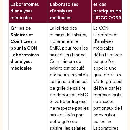
Laboratoires
Laboratoires
et cas
d'analyses
d'analyses
pratiques pour
médicales
médicales
l'IDCC 00959
Grilles de
La loi fixe des
La CCN
Salaires et
minima de salaires,
Laboratoires
Coefficients
notamment le
d'analyses
pour la CCN
SMIC, pour tous les
médicales
Laboratoires
salariés en France.
définit souvent
d'analyses
Ce minimum de
ce que l'on
médicales
salaire est calculé
appelle une
par heure travaillée.
grille de salaires.
La loi ne définit pas
Cette grille est
de grille de salaire
définie par les
en dehors du SMIC
représentants
Si votre entreprise
sociaux et
ne respecte pas les
patronaux de la
salaires fixés par
convention
cette grille de
collective
salaire,
les salariés
Laboratoires