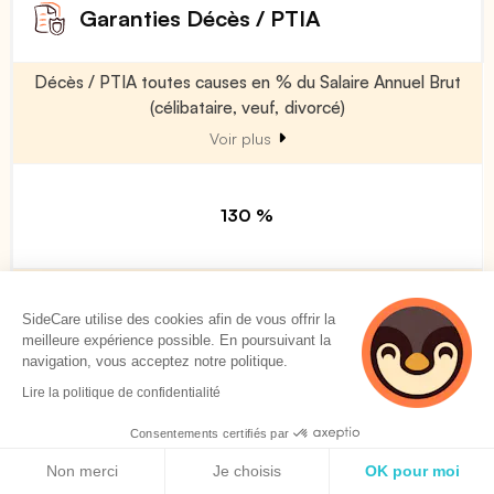
Garanties Décès / PTIA
Décès / PTIA toutes causes en % du Salaire Annuel Brut
(célibataire, veuf, divorcé)
Voir plus
130 %
Décès / PTIA toutes causes en % du Salaire Annuel Brut
(marié)
SideCare utilise des cookies afin de vous offrir la
meilleure expérience possible. En poursuivant la
Voir plus
navigation, vous acceptez notre politique.
Lire la politique de confidentialité
150 %
Consentements certifiés par
Politique de cookies
Non merci
Je choisis
OK pour moi
Décès / PTIA toutes causes en % du Salaire Annuel Brut