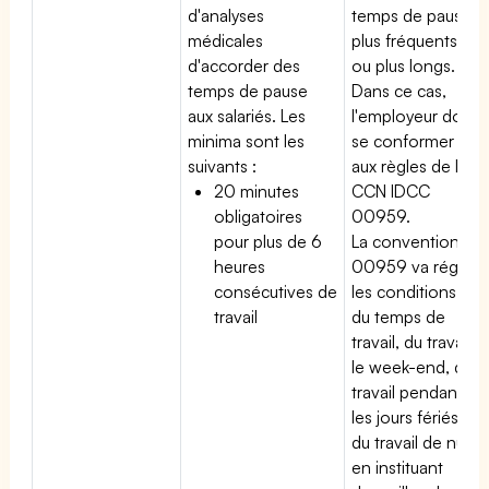
d'analyses
temps de pause
médicales
plus fréquents
d'accorder des
ou plus longs.
temps de pause
Dans ce cas,
aux salariés. Les
l'employeur doit
minima sont les
se conformer
suivants :
aux règles de la
20 minutes
CCN IDCC
obligatoires
00959.
pour plus de 6
La convention
heures
00959 va régir
consécutives de
les conditions
travail
du temps de
travail, du travail
le week-end, du
travail pendant
les jours fériés,
du travail de nuit
en instituant