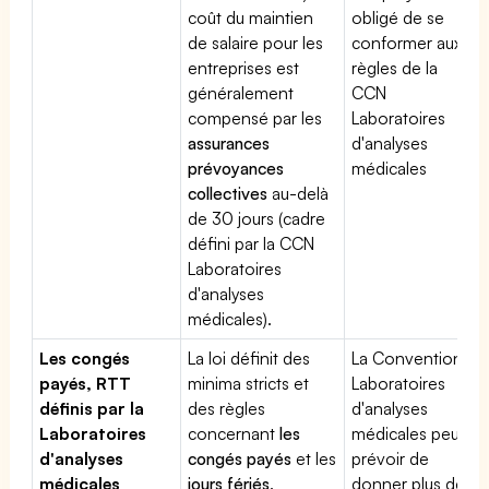
coût du maintien
obligé de se
de salaire pour les
conformer aux
entreprises est
règles de la
généralement
CCN
compensé par les
Laboratoires
assurances
d'analyses
prévoyances
médicales
collectives
au-delà
de 30 jours (cadre
défini par la CCN
Laboratoires
d'analyses
médicales).
Les congés
La loi définit des
La Convention
payés, RTT
minima stricts et
Laboratoires
définis par la
des règles
d'analyses
Laboratoires
concernant
les
médicales peut
d'analyses
congés payés
et les
prévoir de
médicales
jours fériés
.
donner plus de