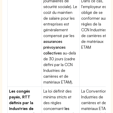
journalières de
Dans ce cas,
sécurité sociale). Le
l'employeur est
coût du maintien
obligé de se
de salaire pour les
conformer aux
entreprises est
règles de la
généralement
CCN Industries
compensé par les
de carrières et
assurances
de matériaux
prévoyances
ETAM
collectives
au-delà
de 30 jours (cadre
défini par la CCN
Industries de
carrières et de
matériaux ETAM).
Les congés
La loi définit des
La Convention
payés, RTT
minima stricts et
Industries de
définis par la
des règles
carrières et de
Industries de
concernant
les
matériaux ETAM