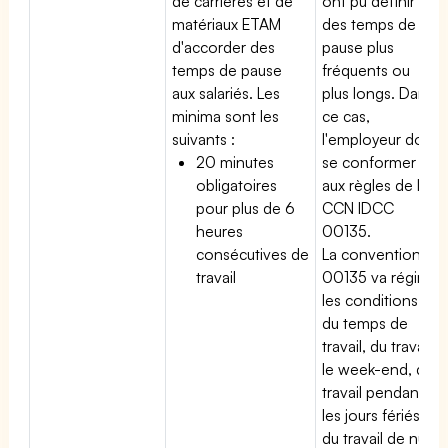
de carrières et de
ont pu définir
matériaux ETAM
des temps de
d'accorder des
pause plus
temps de pause
fréquents ou
aux salariés. Les
plus longs. Dans
minima sont les
ce cas,
suivants :
l'employeur doit
20 minutes
se conformer
obligatoires
aux règles de la
pour plus de 6
CCN IDCC
heures
00135.
consécutives de
La convention
travail
00135 va régir
les conditions
du temps de
travail, du travail
le week-end, du
travail pendant
les jours fériés,
du travail de nuit