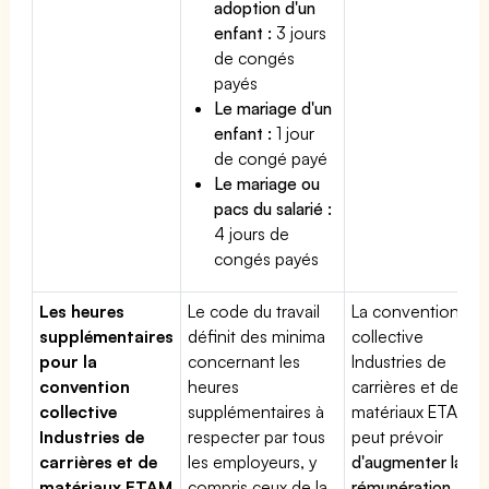
adoption d'un
enfant :
3 jours
de congés
payés
Le mariage d'un
enfant :
1 jour
de congé payé
Le mariage ou
pacs du salarié :
4 jours de
congés payés
Les heures
Le code du travail
La convention
supplémentaires
définit des minima
collective
pour la
concernant les
Industries de
convention
heures
carrières et de
collective
supplémentaires à
matériaux ETAM
Industries de
respecter par tous
peut prévoir
carrières et de
les employeurs, y
d'augmenter la
matériaux ETAM
compris ceux de la
rémunération