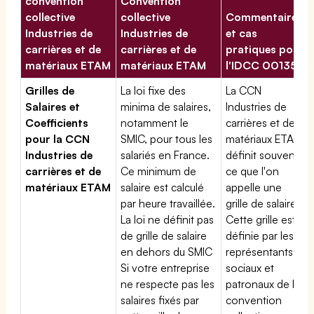
convention
Convention
collective
collective
Commentaires
Industries de
Industries de
et cas
carrières et de
carrières et de
pratiques pour
matériaux ETAM
matériaux ETAM
l'IDCC 00135
Grilles de
La loi fixe des
La CCN
Salaires et
minima de salaires,
Industries de
Coefficients
notamment le
carrières et de
pour la CCN
SMIC, pour tous les
matériaux ETAM
Industries de
salariés en France.
définit souvent
carrières et de
Ce minimum de
ce que l'on
matériaux ETAM
salaire est calculé
appelle une
par heure travaillée.
grille de salaires.
La loi ne définit pas
Cette grille est
de grille de salaire
définie par les
en dehors du SMIC
représentants
Si votre entreprise
sociaux et
ne respecte pas les
patronaux de la
salaires fixés par
convention