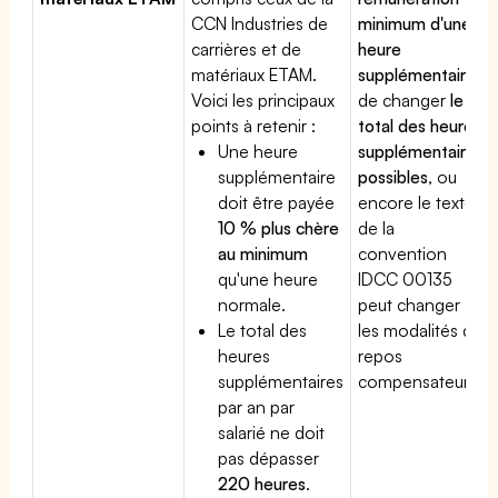
CCN Industries de
minimum d'une
carrières et de
heure
matériaux ETAM.
supplémentaire
,
Voici les principaux
de changer
le
points à retenir :
total des heures
Une heure
supplémentaires
supplémentaire
possibles
, ou
doit être payée
encore le texte
10 % plus chère
de la
au minimum
convention
qu'une heure
IDCC 00135
normale.
peut changer
Le total des
les modalités du
heures
repos
supplémentaires
compensateur.
par an par
salarié ne doit
pas dépasser
220 heures
.