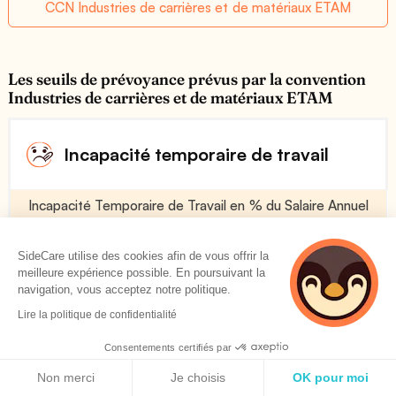
CCN Industries de carrières et de matériaux ETAM
Les seuils de prévoyance prévus par la convention
Industries de carrières et de matériaux ETAM
Incapacité temporaire de travail
Incapacité Temporaire de Travail en % du Salaire Annuel
Brut (indemnité journalière)
Voir plus
SideCare utilise des cookies afin de vous offrir la
meilleure expérience possible. En poursuivant la
navigation, vous acceptez notre politique.
90 %
Lire la politique de confidentialité
Consentements certifiés par
Politique de cookies
Franchise en Jours
Non merci
Je choisis
OK pour moi
Voir plus