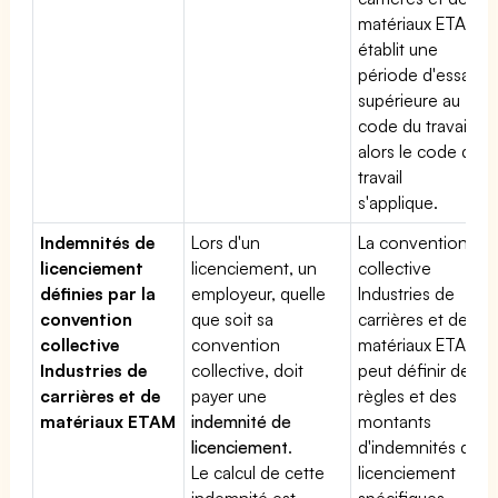
matériaux ETAM
établit une
période d'essai
supérieure au
code du travail,
alors le code du
travail
s'applique.
Indemnités de
Lors d'un
La convention
licenciement
licenciement, un
collective
définies par la
employeur, quelle
Industries de
convention
que soit sa
carrières et de
collective
convention
matériaux ETAM
Industries de
collective, doit
peut définir des
carrières et de
payer une
règles et des
matériaux ETAM
indemnité de
montants
licenciement
.
d'indemnités de
Le calcul de cette
licenciement
indemnité est
spécifiques.