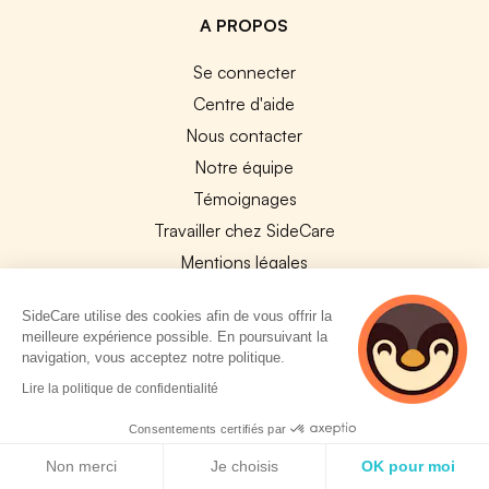
A PROPOS
Se connecter
Centre d'aide
Nous contacter
Notre équipe
Témoignages
Travailler chez SideCare
Mentions légales
CGU & RGPD
SideCare utilise des cookies afin de vous offrir la
Cookies
meilleure expérience possible. En poursuivant la
navigation, vous acceptez notre politique.
NOS APPS
5 personnes
Lire la politique de confidentialité
consultent
App Store
actuellement cette
Consentements certifiés par
Google Play
page
Politique de cookies
Non merci
Je choisis
OK pour moi