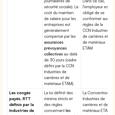
journalières de
Dans ce cas,
sécurité sociale). Le
l'employeur est
coût du maintien
obligé de se
de salaire pour les
conformer aux
entreprises est
règles de la
généralement
CCN Industries
compensé par les
de carrières et
assurances
de matériaux
prévoyances
ETAM
collectives
au-delà
de 30 jours (cadre
défini par la CCN
Industries de
carrières et de
matériaux ETAM).
Les congés
La loi définit des
La Convention
payés, RTT
minima stricts et
Industries de
définis par la
des règles
carrières et de
Industries de
concernant
les
matériaux ETAM