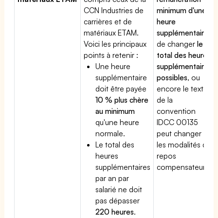
CCN Industries de
minimum d'une
carrières et de
heure
matériaux ETAM.
supplémentaire
,
Voici les principaux
de changer
le
points à retenir :
total des heures
Une heure
supplémentaires
supplémentaire
possibles
, ou
doit être payée
encore le texte
10 % plus chère
de la
au minimum
convention
qu'une heure
IDCC 00135
normale.
peut changer
Le total des
les modalités du
heures
repos
supplémentaires
compensateur.
par an par
salarié ne doit
pas dépasser
220 heures
.