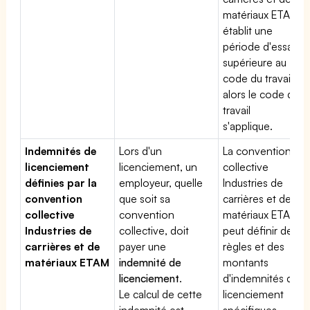
matériaux ETAM
établit une
période d'essai
supérieure au
code du travail,
alors le code du
travail
s'applique.
Indemnités de
Lors d'un
La convention
licenciement
licenciement, un
collective
définies par la
employeur, quelle
Industries de
convention
que soit sa
carrières et de
collective
convention
matériaux ETAM
Industries de
collective, doit
peut définir des
carrières et de
payer une
règles et des
matériaux ETAM
indemnité de
montants
licenciement
.
d'indemnités de
Le calcul de cette
licenciement
indemnité est
spécifiques.