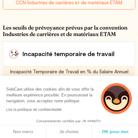
CCN Industries de carrières et de matériaux ETAM
Les seuils de prévoyance prévus par la convention
Industries de carrières et de matériaux ETAM
Incapacité temporaire de travail
Incapacité Temporaire de Travail en % du Salaire Annuel
Brut (indemnité journalière)
Voir plus
SideCare utilise des cookies afin de vous offrir la
meilleure expérience possible. En poursuivant la
navigation, vous acceptez notre politique.
90 %
Lire la politique de confidentialité
Consentements certifiés par
Politique de cookies
Franchise en Jours
Non merci
Je choisis
OK pour moi
Voir plus