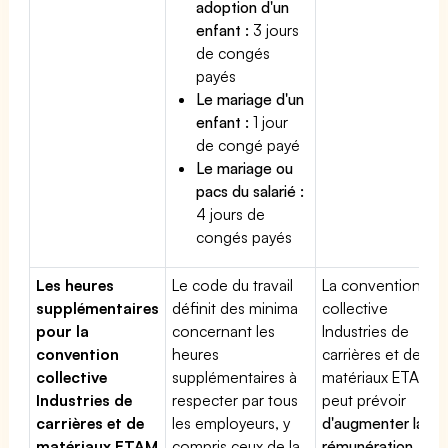
adoption d'un
enfant :
3 jours
de congés
payés
Le mariage d'un
enfant :
1 jour
de congé payé
Le mariage ou
pacs du salarié :
4 jours de
congés payés
Les heures
Le code du travail
La convention
supplémentaires
définit des minima
collective
pour la
concernant les
Industries de
convention
heures
carrières et de
collective
supplémentaires à
matériaux ETAM
Industries de
respecter par tous
peut prévoir
carrières et de
les employeurs, y
d'augmenter la
matériaux ETAM
compris ceux de la
rémunération