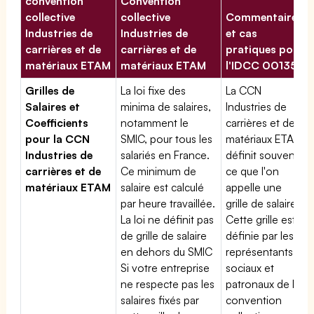
convention
Convention
collective
collective
Commentaires
Industries de
Industries de
et cas
carrières et de
carrières et de
pratiques pour
matériaux ETAM
matériaux ETAM
l'IDCC 00135
Grilles de
La loi fixe des
La CCN
Salaires et
minima de salaires,
Industries de
Coefficients
notamment le
carrières et de
pour la CCN
SMIC, pour tous les
matériaux ETAM
Industries de
salariés en France.
définit souvent
carrières et de
Ce minimum de
ce que l'on
matériaux ETAM
salaire est calculé
appelle une
par heure travaillée.
grille de salaires.
La loi ne définit pas
Cette grille est
de grille de salaire
définie par les
en dehors du SMIC
représentants
Si votre entreprise
sociaux et
ne respecte pas les
patronaux de la
salaires fixés par
convention