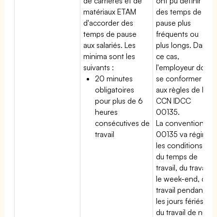
de carrières et de
ont pu définir
matériaux ETAM
des temps de
d'accorder des
pause plus
temps de pause
fréquents ou
aux salariés. Les
plus longs. Dans
minima sont les
ce cas,
suivants :
l'employeur doit
20 minutes
se conformer
obligatoires
aux règles de la
pour plus de 6
CCN IDCC
heures
00135.
consécutives de
La convention
travail
00135 va régir
les conditions
du temps de
travail, du travail
le week-end, du
travail pendant
les jours fériés,
du travail de nuit