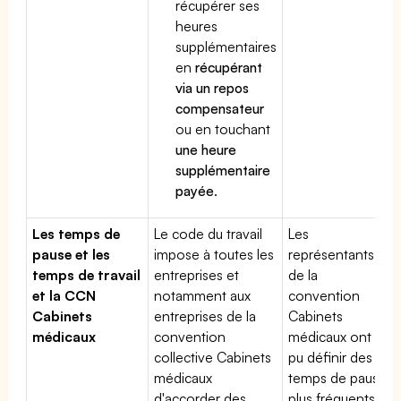
récupérer ses
heures
supplémentaires
en
récupérant
via un repos
compensateur
ou en touchant
une heure
supplémentaire
payée
.
Les temps de
Le code du travail
Les
pause et les
impose à toutes les
représentants
temps de travail
entreprises et
de la
et la CCN
notamment aux
convention
Cabinets
entreprises de la
Cabinets
médicaux
convention
médicaux ont
collective Cabinets
pu définir des
médicaux
temps de pause
d'accorder des
plus fréquents