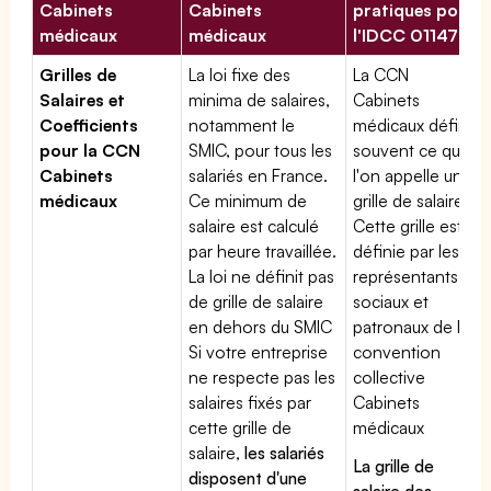
Cabinets
Cabinets
pratiques pour
médicaux
médicaux
l'IDCC 01147
Grilles de
La loi fixe des
La CCN
Salaires et
minima de salaires,
Cabinets
Coefficients
notamment le
médicaux définit
pour la CCN
SMIC, pour tous les
souvent ce que
Cabinets
salariés en France.
l'on appelle une
médicaux
Ce minimum de
grille de salaires.
salaire est calculé
Cette grille est
par heure travaillée.
définie par les
La loi ne définit pas
représentants
de grille de salaire
sociaux et
en dehors du SMIC
patronaux de la
Si votre entreprise
convention
ne respecte pas les
collective
salaires fixés par
Cabinets
cette grille de
médicaux
salaire,
les salariés
La grille de
disposent d'une
salaire des