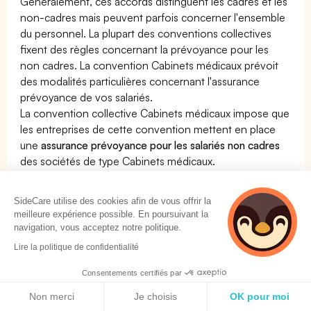
Généralement, ces accords distinguent les cadres et les
non-cadres mais peuvent parfois concerner l'ensemble
du personnel. La plupart des conventions collectives
fixent des règles concernant la prévoyance pour les
non cadres. La convention Cabinets médicaux prévoit
des modalités particulières concernant l'assurance
prévoyance de vos salariés.
La convention collective Cabinets médicaux impose que
les entreprises de cette convention mettent en place
une
assurance prévoyance pour les salariés non cadres
des sociétés de type Cabinets médicaux.
Si vous êtes
chef d'entreprise
et que votre société
dépend de la convention Cabinets médicaux nous
SideCare utilise des cookies afin de vous offrir la
meilleure expérience possible. En poursuivant la
pouvons vous aider à souscrire et à comparer les offres
navigation, vous acceptez notre politique.
existantes pour les entreprises en création ou déjà
Lire la politique de confidentialité
implantées dans la CCN Cabinets médicaux
Consentements certifiés par
Politique de cookies
Non merci
Je choisis
OK pour moi
Comparer les prévoyances Cabinets médicaux