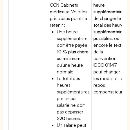
CCN Cabinets
heure
médicaux. Voici les
supplémentaire
,
principaux points à
de changer
le
retenir :
total des heures
Une heure
supplémentaires
supplémentaire
possibles
, ou
doit être payée
encore le texte
10 % plus chère
de la
au minimum
convention
qu'une heure
IDCC 01147
normale.
peut changer
Le total des
les modalités du
heures
repos
supplémentaires
compensateur.
par an par
salarié ne doit
pas dépasser
220 heures
.
Un salarié peut