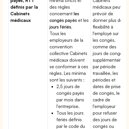
payés, RTT
minima stricts et
Cabinets
définis par la
des règles
médicaux peut
Cabinets
concernant
les
prévoir de
médicaux
congés payés
et les
donner plus de
jours fériés
.
flexibilité à
Tous les
l'employé sur
employeurs de la
les congés,
convention
comme des
collective Cabinets
jours de congé
médicaux doivent
supplémentaires
se conformer à ces
par période
règles. Les minima
travaillée, les
sont les suivants :
périodes et
2,5 jours de
dates de prise
congés payés
de congés, le
par mois dans
cadre de
l'entreprise.
l'employeur
Tous les jours
pour refuser
fériés définis
des jours de
par le code du
congés ou