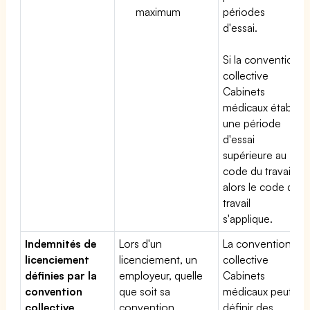
maximum
périodes
d'essai.
Si la convention
collective
Cabinets
médicaux établit
une période
d'essai
supérieure au
code du travail,
alors le code du
travail
s'applique.
Indemnités de
Lors d'un
La convention
licenciement
licenciement, un
collective
définies par la
employeur, quelle
Cabinets
convention
que soit sa
médicaux peut
collective
convention
définir des