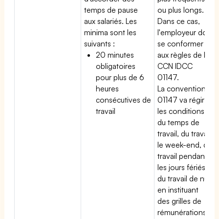
temps de pause
ou plus longs.
aux salariés. Les
Dans ce cas,
minima sont les
l'employeur doit
suivants :
se conformer
20 minutes
aux règles de la
obligatoires
CCN IDCC
pour plus de 6
01147.
heures
La convention
consécutives de
01147 va régir
travail
les conditions
du temps de
travail, du travail
le week-end, du
travail pendant
les jours fériés,
du travail de nuit
en instituant
des grilles de
rémunérations