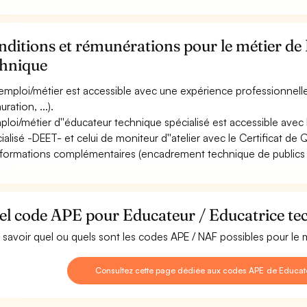
ditions et rémunérations pour le métier de
chnique
emploi/métier est accessible avec une expérience professionnell
uration, ...).
mploi/métier d''éducateur technique spécialisé est accessible avec
ialisé -DEET- et celui de moniteur d''atelier avec le Certificat de
formations complémentaires (encadrement technique de publics en d
el code APE pour Educateur / Educatrice te
 savoir quel ou quels sont les codes APE / NAF possibles pour le 
Consultez cette page dédiée aux codes APE de Educate