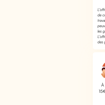
L’of
de c
trav
peuv
les g
L’of
des 
À 
15