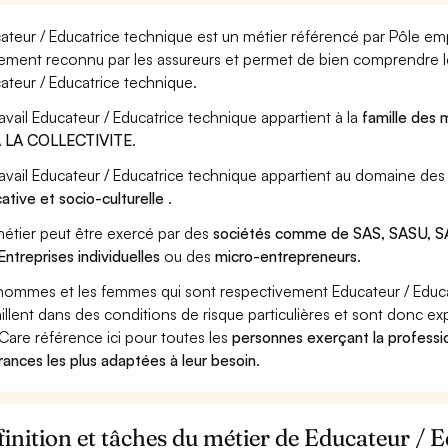
ateur / Educatrice technique est un métier référencé par Pôle emplo
ement reconnu par les assureurs et permet de bien comprendre le
ateur / Educatrice technique.
ravail Educateur / Educatrice technique appartient à la
famille des 
A LA COLLECTIVITE
.
ravail Educateur / Educatrice technique appartient au domaine des 
ative et socio-culturelle
.
étier peut être exercé par des
sociétés comme de SAS, SASU, SA
Entreprises individuelles
ou des
micro-entrepreneurs
.
hommes et les femmes qui sont respectivement Educateur / Educa
aillent dans des conditions de risque particulières et sont donc ex
Care référence ici pour toutes les
personnes exerçant la professi
rances les plus adaptées à leur besoin
.
inition et tâches du métier de Educateur / 