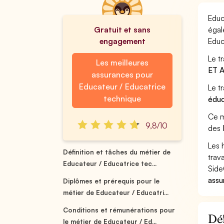
Educ
Gratuit et sans
égal
engagement
Educ
Le t
Les meilleures
ET 
assurances pour
Educateur / Educatrice
Le t
technique
éduc
Ce m
9,8/10
des
Les 
Définition et tâches du métier de
trav
Educateur / Educatrice tec...
Side
assu
Diplômes et prérequis pour le
métier de Educateur / Educatri...
Conditions et rémunérations pour
Déf
le métier de Educateur / Ed...