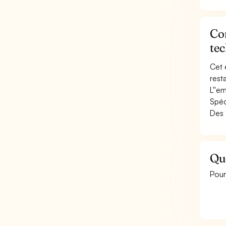
Con
te
Cet 
resta
L''e
Spéc
Des 
Qu
Pour