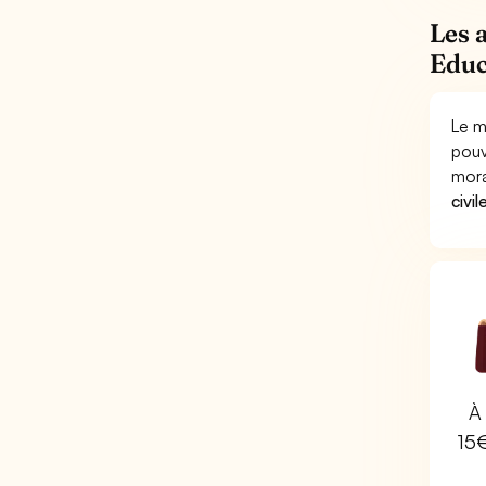
Les 
Educ
Le m
pouv
mora
civil
À 
15