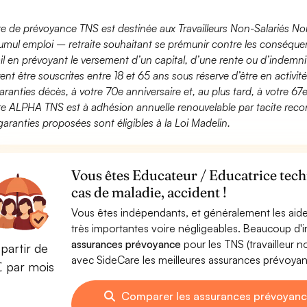
fre de prévoyance TNS est destinée aux Travailleurs Non-Salariés No
umul emploi – retraite souhaitant se prémunir contre les conséquen
ail en prévoyant le versement d’un capital, d’une rente ou d’indemnit
ent être souscrites entre 18 et 65 ans sous réserve d’être en activi
aranties décès, à votre 70e anniversaire et, au plus tard, à votre 67e
fre ALPHA TNS est à adhésion annuelle renouvelable par tacite recon
garanties proposées sont éligibles à la Loi Madelin.
Vous êtes Educateur / Educatrice tech
cas de maladie, accident !
Vous êtes indépendants, et généralement les aide
très importantes voire négligeables. Beaucoup d
assurances prévoyance
pour les TNS (travailleur 
partir de
avec SideCare les meilleures assurances prévoya
€ par mois
Comparer les assurances prévoyanc