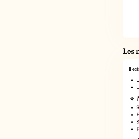
Les 
Il e
L
L
🔹 
S
F
S
P