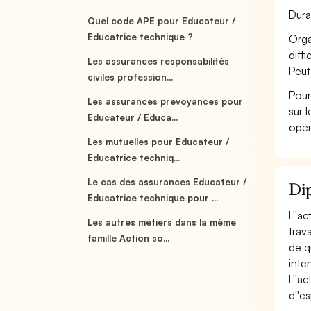
Dura
Quel code APE pour Educateur /
Educatrice technique ?
Orga
diff
Les assurances responsabilités
Peut
civiles profession...
Pour
Les assurances prévoyances pour
sur 
Educateur / Educa...
opér
Les mutuelles pour Educateur /
Educatrice techniq...
Le cas des assurances Educateur /
Dip
Educatrice technique pour ...
L''a
Les autres métiers dans la même
trav
famille Action so...
de q
inter
L''a
d''es