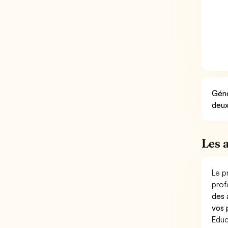
Géné
deux
Les 
Le p
prof
des 
vos 
Educ