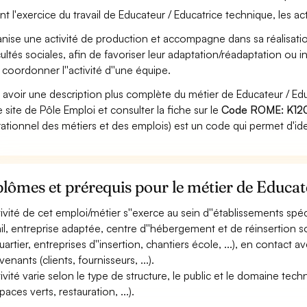
nt l'exercice du travail de Educateur / Educatrice technique, les ac
nise une activité de production et accompagne dans sa réalisat
icultés sociales, afin de favoriser leur adaptation/réadaptation ou i
 coordonner l''activité d''une équipe.
 avoir une description plus complète du métier de Educateur / E
le site de Pôle Emploi et consulter la fiche sur le
Code ROME: K12
ationnel des métiers et des emplois) est un code qui permet d'ide
lômes et prérequis pour le métier de Educat
ctivité de cet emploi/métier s''exerce au sein d''établissements spéc
ail, entreprise adaptée, centre d''hébergement et de réinsertion soci
uartier, entreprises d''insertion, chantiers école, ...), en contact a
venants (clients, fournisseurs, ...).
ctivité varie selon le type de structure, le public et le domaine tec
paces verts, restauration, ...).