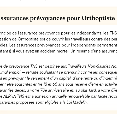
assurances prévoyances pour Orthoptiste
rincipe de l'assurance prévoyance pour les indépendants, les TNS
ession de Orthoptiste est de
couvrir les travailleurs contre des 
dies
. Les assurances prévoyances pour indépendants permette
nfants) si vous avez un accident mortel.
Un résumé d'une assuranc
fre de prévoyance TNS est destinée aux Travailleurs Non-Salariés No
umul emploi – retraite souhaitant se prémunir contre les conséquen
ail en prévoyant le versement d’un capital, d’une rente ou d’indemnit
ent être souscrites entre 18 et 65 ans sous réserve d’être en activi
aranties décès, à votre 70e anniversaire et, au plus tard, à votre 67e
fre ALPHA TNS est à adhésion annuelle renouvelable par tacite recon
garanties proposées sont éligibles à la Loi Madelin.