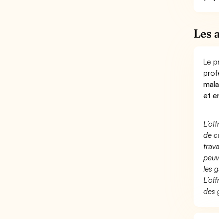
Les 
Le p
prof
mala
et e
L’of
de c
trav
peuv
les g
L’of
des 