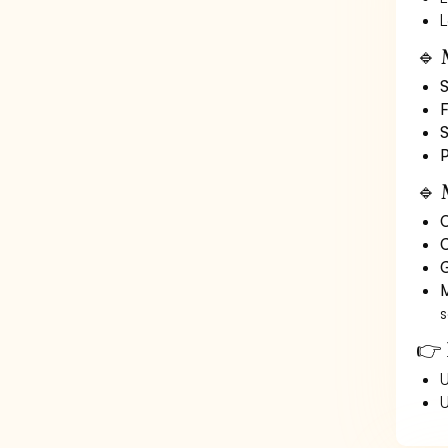
L
🔹 
S
F
S
P
🔹 
O
C
G
M
s
👉 