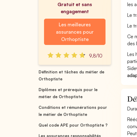
Gratuit et sans
les 
engagement
Le t
Les meilleures
Le t
assurances pour
Ce m
Orthoptiste
des
Les 
9,8/10
part
Side
Définition et tâches du métier de
adap
Orthoptiste
Diplômes et prérequis pour le
métier de Orthoptiste
Déf
Conditions et rémunérations pour
Dura
le métier de Orthoptiste
Rééd
Quel code APE pour Orthoptiste ?
conv
Peut
Les assurances responsabilités