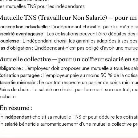
es mutuelles TNS pour les indépendants
Mutuelle TNS (Travailleur Non Salarié) — pour u
ouscription individuelle
: L'indépendant choisit et paie lui-même s
iscalité avantageuse
: Les cotisations peuvent être déduites des i
ouplesse
: L'indépendant choisit les garanties adaptées à ses bes
as d’obligation
: L'indépendant n'est pas obligé d’avoir une mutuel
Mutuelle collective — pour un coiffeur salarié en s
bligatoire
: L’employeur doit proposer une mutuelle à tous les sala
otisation partagée
: L’employeur paie au moins 50 % de la cotisa
arantie minimale
: Le contrat respecte un panier de soins minimum 
oins de choix
: Le salarié ne choisit pas librement son contrat, m
ouhaite.
En résumé :
Un
indépendant
choisit sa mutuelle TNS et peut déduire les cotisat
Un
salarié
bénéficie automatiquement d’une mutuelle collective p