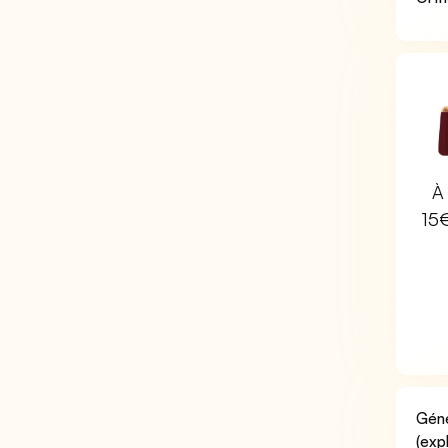
À 
15
Géné
(exp