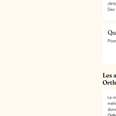
clin
Des 
Qu
Pour
Les 
Orth
Le m
méti
donc
Orth