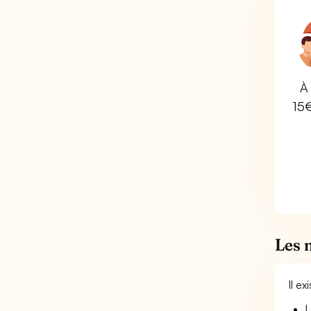
À 
15
Les 
Il e
L