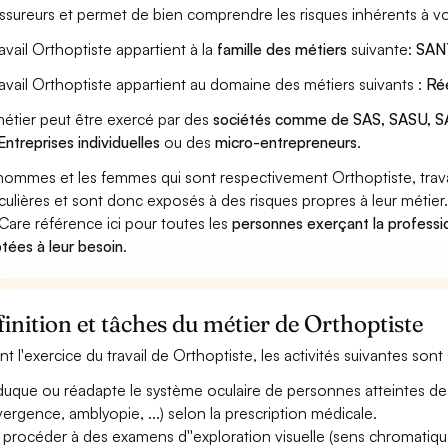
assureurs et permet de bien comprendre les risques inhérents à vo
ravail Orthoptiste appartient à la
famille des métiers
suivante:
SAN
ravail Orthoptiste appartient au domaine des métiers suivants :
Ré
étier peut être exercé par des
sociétés comme de SAS, SASU, SA
Entreprises individuelles
ou des
micro-entrepreneurs
.
hommes et les femmes qui sont respectivement Orthoptiste, trava
iculières et sont donc exposés à des risques propres à leur métier
Care référence ici pour toutes les
personnes exerçant la professio
tées à leur besoin
.
inition et tâches du métier de Orthoptiste
nt l'exercice du travail de Orthoptiste, les activités suivantes son
uque ou réadapte le système oculaire de personnes atteintes de t
ergence, amblyopie, ...) selon la prescription médicale.
 procéder à des examens d''exploration visuelle (sens chromatique,