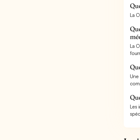
Que
La C
Que
méd
La C
fourn
Que
Une 
comp
Que
Les 
spéc