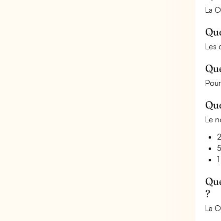
La C
Que
Les 
Que
Pour
Que
Le n
2
5
1
Que
?
La C