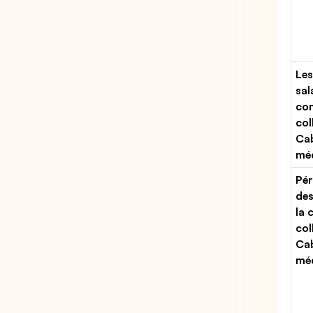
Les
sal
con
col
Ca
mé
Pér
des
la 
col
Ca
mé