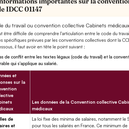
informations importantes sur la conventio
de IDCC 01147
e du travail ou convention collective Cabinets médicaux
eut être difficile de comprendre l'articulation entre le code du trav
es spécifiques prévues par les conventions collectives dont la CC
ssous, il faut avoir en tête le point suivant :
as de conflit entre les textes légaux (code du travail) et la conventi
rable qui s'applique au salarié.
nées et
onses sur la
vention
lective
binets
Les données de la Convention collective Cabi
dicaux
médicaux
lles de
La loi fixe des minima de salaires, notamment le 
aires et
pour tous les salariés en France. Ce minimum de