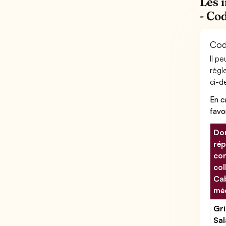
Les 
- Co
Cod
Il p
règl
ci-de
En c
favo
Don
rép
con
col
Ca
mé
Gri
Sal