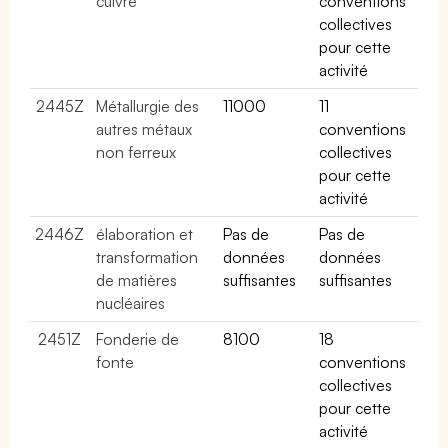
cuivre
conventions
collectives
pour cette
activité
2445Z
Métallurgie des
11000
11
autres métaux
conventions
non ferreux
collectives
pour cette
activité
2446Z
élaboration et
Pas de
Pas de
transformation
données
données
de matières
suffisantes
suffisantes
nucléaires
2451Z
Fonderie de
8100
18
fonte
conventions
collectives
pour cette
activité