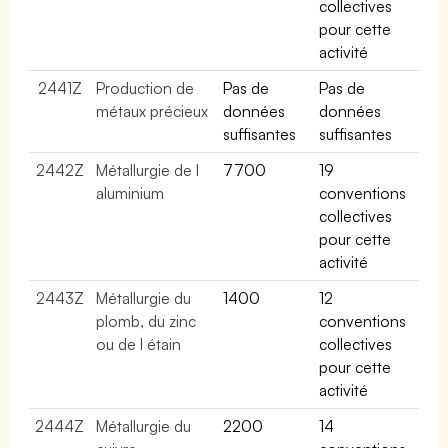
collectives
pour cette
activité
2441Z
Production de
Pas de
Pas de
métaux précieux
données
données
suffisantes
suffisantes
2442Z
Métallurgie de l
7700
19
aluminium
conventions
collectives
pour cette
activité
2443Z
Métallurgie du
1400
12
plomb, du zinc
conventions
ou de l étain
collectives
pour cette
activité
2444Z
Métallurgie du
2200
14