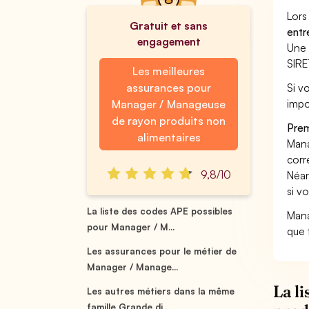
Lors
Gratuit et sans
entr
engagement
Une 
SIRE
Les meilleures
assurances pour
Si v
impo
Manager / Manageuse
de rayon produits non
Prem
alimentaires
Mana
corr
9,8/10
Néan
si v
La liste des codes APE possibles
Mana
pour Manager / M...
que 
Les assurances pour le métier de
Manager / Manage...
La l
Les autres métiers dans la même
famille Grande di...