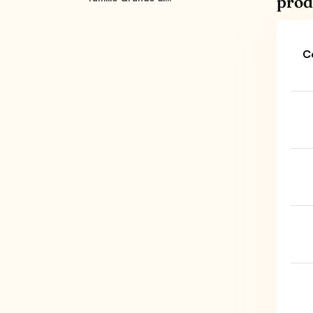
prod
C