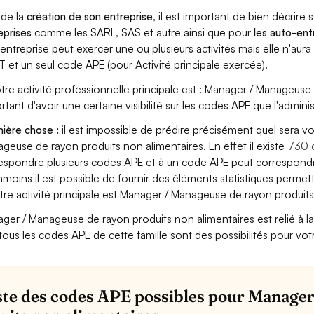
 de la
création de son entreprise
, il est important de bien décrire 
eprises
comme les SARL, SAS et autre ainsi que pour
les auto-en
entreprise peut exercer une ou plusieurs activités mais elle n'aur
T et un seul code APE (pour Activité principale exercée).
otre activité professionnelle principale est : Manager / Manageuse 
rtant d'avoir une certaine visibilité sur les codes APE que l'adminis
ière chose :
il est impossible de prédire précisément quel sera v
geuse de rayon produits non alimentaires. En effet il existe
730 
espondre plusieurs codes APE et à un code APE peut correspondre
moins il est possible de fournir des éléments statistiques perm
otre activité principale est Manager / Manageuse de rayon produits
ger / Manageuse de rayon produits non alimentaires est relié à la fa
tous les codes APE de cette famille sont des possibilités pour vot
iste des codes APE possibles pour Manage