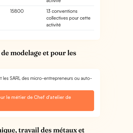
activité
15800
13 conventions
collectives pour cette
activité
r de modelage et pour les
et les SARL des micro-entrepreneurs ou auto-
ur le métier de Chef d'atelier de
ique, travail des métaux et