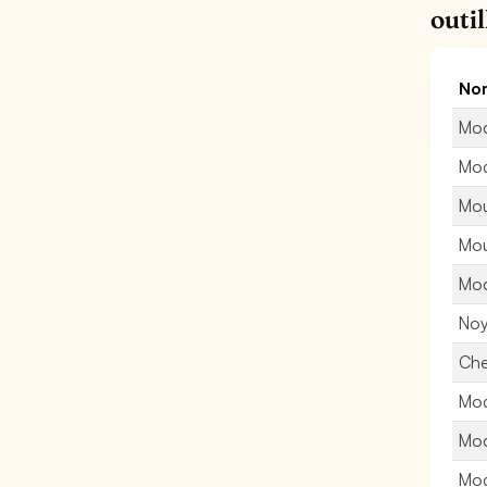
outi
Nom
Mod
Mod
Mou
Mou
Mod
Noy
Che
Mod
Mod
Mod