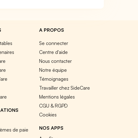
S
A PROPOS
tables
Se connecter
enaires
Centre d'aide
are
Nous contacter
are
Notre équipe
Care
Témoignages
e
Travailler chez SideCare
Care
Mentions légales
CGU & RGPD
RATIONS
Cookies
NOS APPS
tèmes de paie