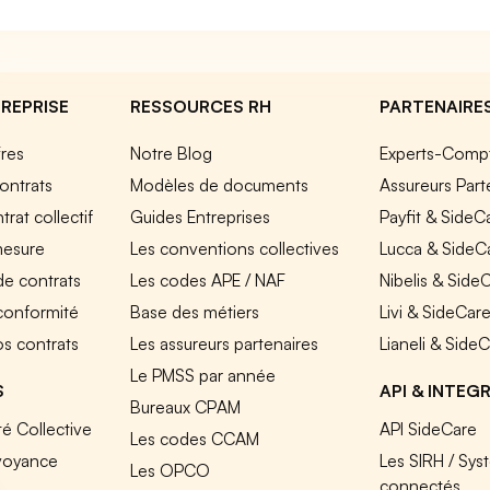
REPRISE
RESSOURCES RH
PARTENAIRE
fres
Notre Blog
Experts-Comp
ontrats
Modèles de documents
Assureurs Part
rat collectif
Guides Entreprises
Payfit & SideC
mesure
Les conventions collectives
Lucca & SideC
de contrats
Les codes APE / NAF
Nibelis & Side
 conformité
Base des métiers
Livi & SideCar
os contrats
Les assureurs partenaires
Lianeli & Side
Le PMSS par année
S
API & INTEG
Bureaux CPAM
é Collective
API SideCare
Les codes CCAM
voyance
Les SIRH / Sys
Les OPCO
connectés