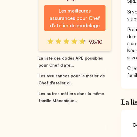
SIRE
Les meilleures
Si v
assurances pour Chef
visi
d'atelier de modelage
Prem
de m
9,8/10
à un
Néan
si v
La liste des codes APE possibles
pour Chef d'atel...
Chef
fami
Les assurances pour le métier de
Chef d'atelier d...
Les autres métiers dans la même
La l
famille Mécanique...
C