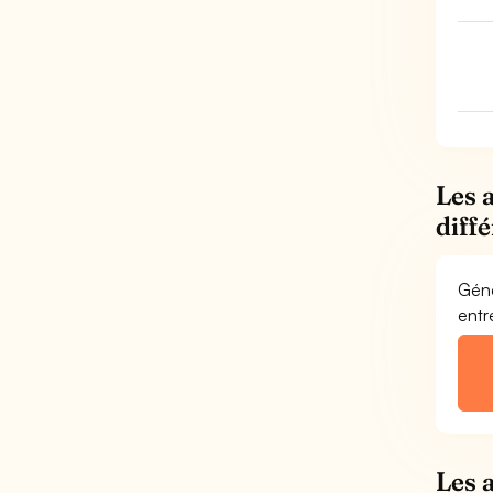
Les 
diff
Géné
entr
Les 