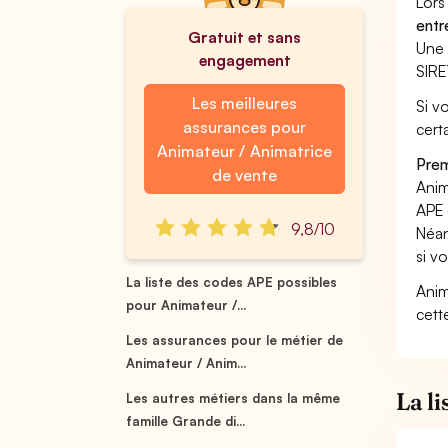
Lors
entr
Gratuit et sans
Une 
engagement
SIRE
Les meilleures
Si v
assurances pour
cert
Animateur / Animatrice
Prem
de vente
Anim
APE 
9,8/10
Néan
si v
La liste des codes APE possibles
Anim
pour Animateur /...
cett
Les assurances pour le métier de
Animateur / Anim...
La l
Les autres métiers dans la même
famille Grande di...