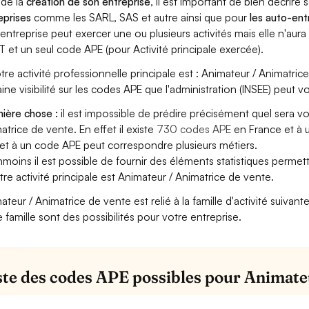
 de la
création de son entreprise
, il est important de bien décrire 
eprises
comme les SARL, SAS et autre ainsi que pour
les auto-en
entreprise peut exercer une ou plusieurs activités mais elle n'aur
T et un seul code APE (pour Activité principale exercée).
otre activité professionnelle principale est : Animateur / Animatrice
aine visibilité sur les codes APE que l'administration (INSEE) peut vo
ière chose :
il est impossible de prédire précisément quel sera v
atrice de vente. En effet il existe
730 codes APE
en France et à 
et à un code APE peut correspondre plusieurs métiers.
moins il est possible de fournir des éléments statistiques perm
otre activité principale est Animateur / Animatrice de vente.
ateur / Animatrice de vente est relié à la famille d'activité suivan
e famille sont des possibilités pour votre entreprise.
iste des codes APE possibles pour Animate