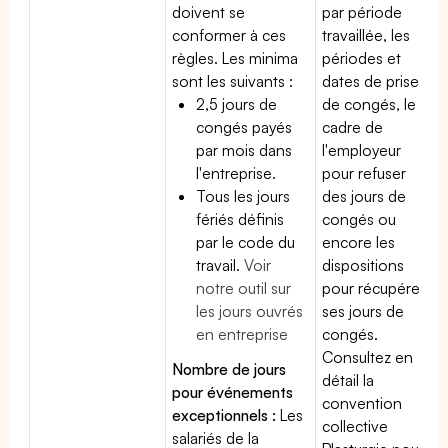
doivent se
par période
conformer à ces
travaillée, les
règles. Les minima
périodes et
sont les suivants :
dates de prise
2,5 jours de
de congés, le
congés payés
cadre de
par mois dans
l'employeur
l'entreprise.
pour refuser
Tous les jours
des jours de
fériés définis
congés ou
par le code du
encore les
travail.
Voir
dispositions
notre outil sur
pour récupérer
les jours ouvrés
ses jours de
en entreprise
congés.
Consultez en
Nombre de jours
détail la
pour événements
convention
exceptionnels :
Les
collective
salariés de la