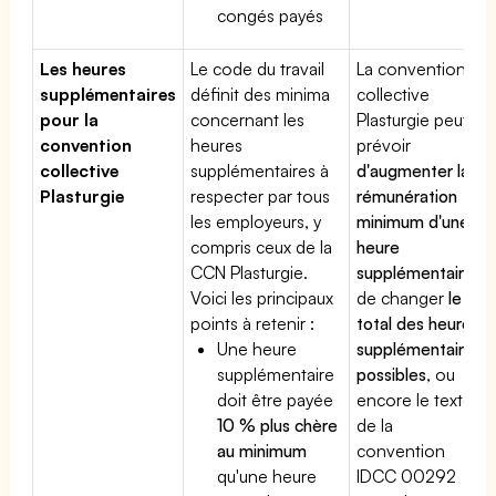
congés payés
Les heures
Le code du travail
La convention
supplémentaires
définit des minima
collective
pour la
concernant les
Plasturgie peut
convention
heures
prévoir
collective
supplémentaires à
d'augmenter la
Plasturgie
respecter par tous
rémunération
les employeurs, y
minimum d'une
compris ceux de la
heure
CCN Plasturgie.
supplémentaire
,
Voici les principaux
de changer
le
points à retenir :
total des heures
Une heure
supplémentaires
supplémentaire
possibles
, ou
doit être payée
encore le texte
10 % plus chère
de la
au minimum
convention
qu'une heure
IDCC 00292