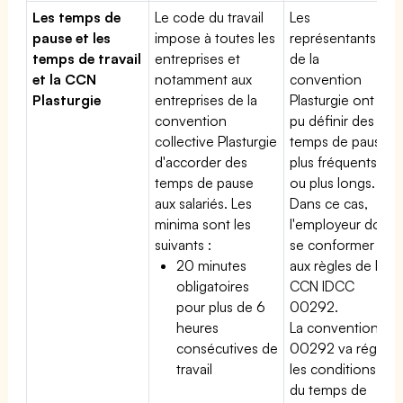
Les temps de
Le code du travail
Les
pause et les
impose à toutes les
représentants
temps de travail
entreprises et
de la
et la CCN
notamment aux
convention
Plasturgie
entreprises de la
Plasturgie ont
convention
pu définir des
collective Plasturgie
temps de pause
d'accorder des
plus fréquents
temps de pause
ou plus longs.
aux salariés. Les
Dans ce cas,
minima sont les
l'employeur doit
suivants :
se conformer
20 minutes
aux règles de la
obligatoires
CCN IDCC
pour plus de 6
00292.
heures
La convention
consécutives de
00292 va régir
travail
les conditions
du temps de