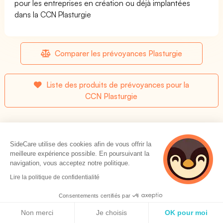
pour les entreprises en création ou déjà implantées
dans la CCN Plasturgie
Comparer les prévoyances Plasturgie
Liste des produits de prévoyances pour la
CCN Plasturgie
Les seuils de prévoyance prévus par la convention
SideCare utilise des cookies afin de vous offrir la
Plasturgie
meilleure expérience possible. En poursuivant la
navigation, vous acceptez notre politique.
Incapacité temporaire de travail
Lire la politique de confidentialité
Consentements certifiés par
Incapacité Temporaire de Travail en % du Salaire Annuel
Politique de cookies
Non merci
Je choisis
OK pour moi
Brut (indemnité journalière)