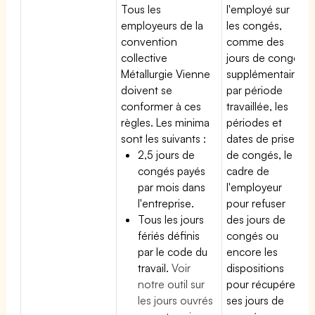
Tous les
l'employé sur
employeurs de la
les congés,
convention
comme des
collective
jours de congé
Métallurgie Vienne
supplémentaires
doivent se
par période
conformer à ces
travaillée, les
règles. Les minima
périodes et
sont les suivants :
dates de prise
2,5 jours de
de congés, le
congés payés
cadre de
par mois dans
l'employeur
l'entreprise.
pour refuser
Tous les jours
des jours de
fériés définis
congés ou
par le code du
encore les
travail.
Voir
dispositions
notre outil sur
pour récupérer
les jours ouvrés
ses jours de