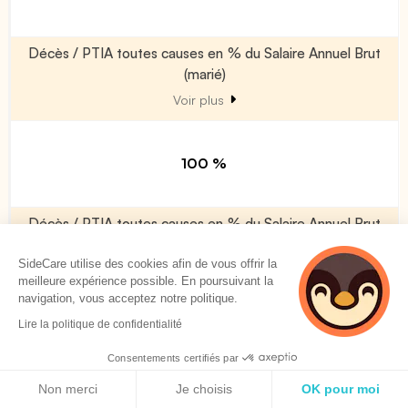
Décès / PTIA toutes causes en % du Salaire Annuel Brut
(marié)
Voir plus
100 %
Décès / PTIA toutes causes en % du Salaire Annuel Brut
(majoration par enfant à charge)
SideCare utilise des cookies afin de vous offrir la
Voir plus
meilleure expérience possible. En poursuivant la
navigation, vous acceptez notre politique.
Lire la politique de confidentialité
0 %
Consentements certifiés par
Politique de cookies
Non merci
Je choisis
OK pour moi
Décès accident (en % du Décès/PTIA)