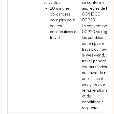
suivants :
se conformer
20 minutes
aux règles de la
obligatoires
CCN IDCC
pour plus de 6
00920.
heures
La convention
consécutives de
00920 va régir
travail
les conditions
du temps de
travail, du travail
le week-end, du
travail pendant
les jours fériés,
du travail de nuit
en instituant
des grilles de
rémunérations
et de
conditions à
respecter.