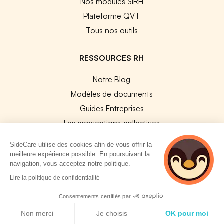
Nos modules SIRH
Plateforme QVT
Tous nos outils
RESSOURCES RH
Notre Blog
Modèles de documents
Guides Entreprises
Les conventions collectives
Les codes APE / NAF
SideCare utilise des cookies afin de vous offrir la
Base des métiers
meilleure expérience possible. En poursuivant la
navigation, vous acceptez notre politique.
Les assureurs partenaires
Lire la politique de confidentialité
Le PMSS par année
Bureaux CPAM
Consentements certifiés par
Politique de cookies
Les codes CCAM
Non merci
Je choisis
OK pour moi