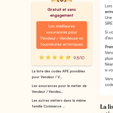
Lors
Gratuit et sans
entr
engagement
Une 
SIRE
Les meilleures
assurances pour
Si v
d'av
Vendeur / Vendeuse en
fournitures artistiques
Prem
Vend
9,8/10
plus
Néan
si v
La liste des codes APE possibles
pour Vendeur / V...
Vend
code
Les assurances pour le métier de
Vendeur / Vendeu...
Les autres métiers dans la même
La l
famille Commerce ...