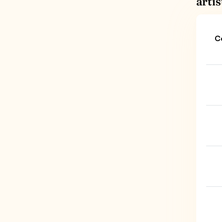
arti
C