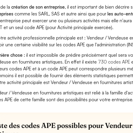
 de la
création de son entreprise
, il est important de bien décrire 
eprises
comme les SARL, SAS et autre ainsi que pour
les auto-en
entreprise peut exercer une ou plusieurs activités mais elle n'aur
T et un seul code APE (pour Activité principale exercée).
otre activité professionnelle principale est : Vendeur / Vendeuse en 
oir une certaine visibilité sur les codes APE que l'administration (IN
ière chose :
il est impossible de prédire précisément quel sera v
euse en fournitures artistiques. En effet il existe
730 codes APE
e
ieurs codes APE et à un code APE peut correspondre plusieurs mét
moins il est possible de fournir des éléments statistiques perm
otre activité principale est Vendeur / Vendeuse en fournitures artis
eur / Vendeuse en fournitures artistiques est relié à la famille d'act
s APE de cette famille sont des possibilités pour votre entreprise
iste des codes APE possibles pour Vendeur