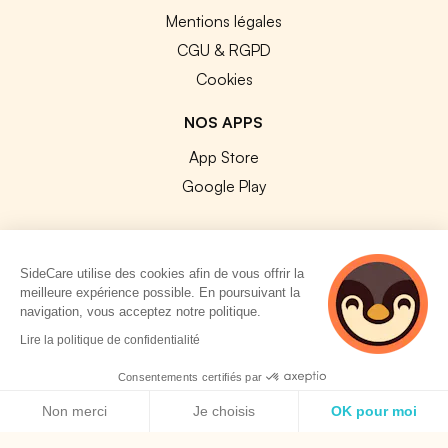
Mentions légales
CGU & RGPD
Cookies
NOS APPS
App Store
Google Play
SideCare utilise des cookies afin de vous offrir la
meilleure expérience possible. En poursuivant la
© 2026 SideCare. Tous droits réservés.
navigation, vous acceptez notre politique.
3 personnes
Lire la politique de confidentialité
consultent
actuellement cette
Consentements certifiés par
page
Politique de cookies
Non merci
Je choisis
OK pour moi
Axeptio consent
Plateforme de Gestion du Consentement : Personnalisez vos O