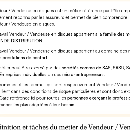
eur / Vendeuse en disques est un métier référencé par Pôle emploi,
ement reconnu par les assureurs et permet de bien comprendre le
eur / Vendeuse en disques.
ravail Vendeur / Vendeuse en disques appartient à la
famille des m
NDE DISTRIBUTION
.
ravail Vendeur / Vendeuse en disques appartient au domaine des m
e prestations de confort
.
étier peut être exercé par des
sociétés comme de SAS, SASU, SA
Entreprises individuelles
ou des
micro-entrepreneurs
.
hommes et les femmes qui sont respectivement Vendeur / Vende
aillent dans des conditions de risque particulières et sont donc ex
Care référence ici pour toutes les
personnes exerçant la professi
rances les plus adaptées à leur besoin
.
inition et tâches du métier de Vendeur / Ve