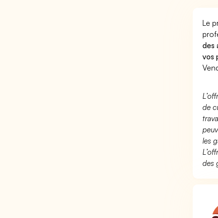
Le p
prof
des 
vos 
Vend
L’of
de c
trav
peuv
les g
L’of
des 