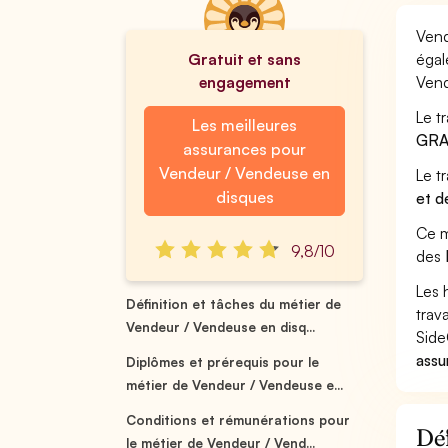
Vend
Gratuit et sans
égal
engagement
Vend
Le t
Les meilleures
GRA
assurances pour
Vendeur / Vendeuse en
Le t
disques
et d
Ce m
9,8/10
des
Les 
Définition et tâches du métier de
trav
Vendeur / Vendeuse en disq...
Side
assu
Diplômes et prérequis pour le
métier de Vendeur / Vendeuse e...
Conditions et rémunérations pour
Déf
le métier de Vendeur / Vend...