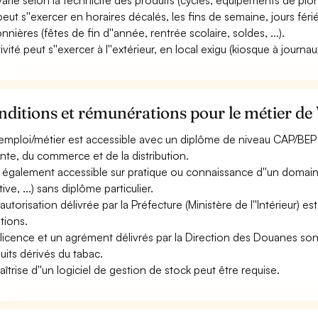
 varie selon la technicité des produits (cycles, équipements de plongé
 peut s''exercer en horaires décalés, les fins de semaine, jours fér
nnières (fêtes de fin d''année, rentrée scolaire, soldes, ...).
ctivité peut s''exercer à l''extérieur, en local exigu (kiosque à jour
ditions et rémunérations pour le métier de
emploi/métier est accessible avec un diplôme de niveau CAP/BEP à
ente, du commerce et de la distribution.
st également accessible sur pratique ou connaissance d''un domaine 
ive, ...) sans diplôme particulier.
autorisation délivrée par la Préfecture (Ministère de l''Intérieur) 
tions.
licence et un agrément délivrés par la Direction des Douanes so
uits dérivés du tabac.
aîtrise d''un logiciel de gestion de stock peut être requise.