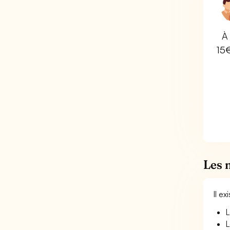
À 
15
Les 
Il e
L
L