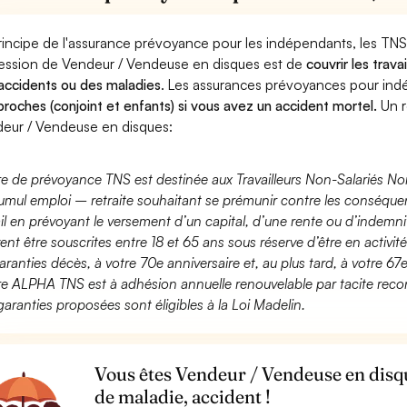
rincipe de l'assurance prévoyance pour les indépendants, les TNS
ession de Vendeur / Vendeuse en disques est de
couvrir les trav
accidents ou des maladies
. Les assurances prévoyances pour in
proches (conjoint et enfants) si vous avez un accident mortel.
Un r
eur / Vendeuse en disques:
fre de prévoyance TNS est destinée aux Travailleurs Non-Salariés No
umul emploi – retraite souhaitant se prémunir contre les conséquen
ail en prévoyant le versement d’un capital, d’une rente ou d’indemnit
ent être souscrites entre 18 et 65 ans sous réserve d’être en activi
aranties décès, à votre 70e anniversaire et, au plus tard, à votre 67e
fre ALPHA TNS est à adhésion annuelle renouvelable par tacite recon
garanties proposées sont éligibles à la Loi Madelin.
Vous êtes Vendeur / Vendeuse en disqu
de maladie, accident !