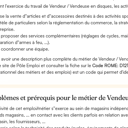
nt l'exercice du travail de Vendeur / Vendeuse en disques, les act
se la vente d''articles et d''accessoires destinés à des activités spo
ntèle de particuliers selon la réglementation du commerce, la stra
treprise.
 proposer des services complémentaires (réglages de cycles, ma
ration d''armes à feu, ...).
 coordonner une équipe.
 avoir une description plus complète du métier de Vendeur / Ve
le site de Pôle Emploi et consulter la fiche sur le
Code ROME: D121
ationnel des métiers et des emplois) est un code qui permet d'ide
lômes et prérequis pour le métier de Vende
ctivité de cet emploi/métier s''exerce au sein de magasins indépen
ds magasins, ... en contact avec les clients parfois en relation av
in, les fournisseurs, ...