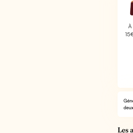
À 
15
Géné
deux
Les 