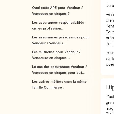
Dura
Quel code APE pour Vendeur /
Vendeuse en disques ?
Réali
clie
Les assurances responsabilités
l''en
civiles profession...
Peut
Les assurances prévoyances pour
prépa
Vendeur / Vendeus...
Peut
Les mutuelles pour Vendeur /
Pour
Vendeuse en disques ...
sur 
opér
Le cas des assurances Vendeur /
Vendeuse en disques pour aut...
Les autres métiers dans la même
Dip
famille Commerce ...
L''a
gran
magas