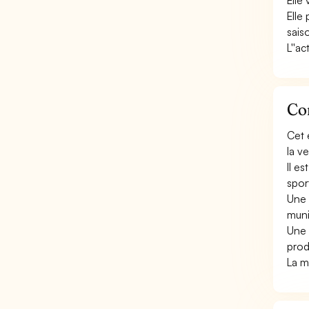
Elle
Elle
saiso
L''a
Con
Cet 
la v
Il e
sport
Une 
muni
Une 
prod
La m