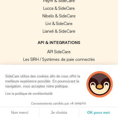
Payfit & SideCare
Lucca & SideCare
Nibelis & SideCare
Livi & SideCare
Lianeli & SideCare
API & INTEGRATIONS
API SideCare
Les SIRH / Systèmes de paie connectés
A PROPOS
SideCare utilise des cookies afin de vous offrir la
meilleure expérience possible. En poursuivant la
Se connecter
navigation, vous acceptez notre politique.
Centre d'aide
4 personnes
Lire la politique de confidentialité
consultent
Nous contacter
actuellement cette
Consentements certifiés par
Notre équipe
page
Politique de cookies
Non merci
Je choisis
OK pour moi
Témoignages