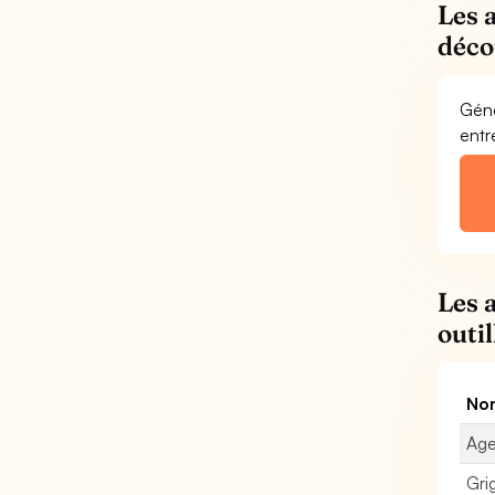
Les 
déco
Géné
entr
Les 
outi
Nom
Age
Gri