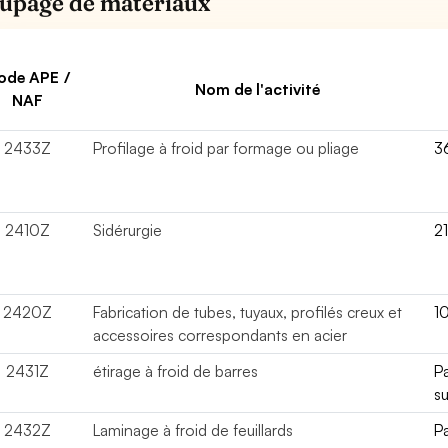
upage de matériaux
ode APE /
Nom de l'activité
NAF
2433Z
Profilage à froid par formage ou pliage
3
2410Z
Sidérurgie
2
2420Z
Fabrication de tubes, tuyaux, profilés creux et
1
accessoires correspondants en acier
2431Z
étirage à froid de barres
P
su
2432Z
Laminage à froid de feuillards
P