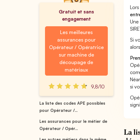
Lors
Gratuit et sans
entr
engagement
Une 
SIRE
Les meilleures
assurances pour
Si v
alor
Opérateur / Opératrice
sur machine de
Prem
découpage de
Opér
matériaux
corr
Néan
9,8/10
si v
Opér
La liste des codes APE possibles
sign
pour Opérateur /...
Les assurances pour le métier de
Opérateur / Opér...
La l
Les autres métiers dans la même