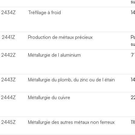
su
2434Z
Tréfilage à froid
1
2441Z
Production de métaux précieux
P
su
2442Z
Métallurgie de l aluminium
7
2443Z
Métallurgie du plomb, du zinc ou de l étain
1
2444Z
Métallurgie du cuivre
2
2445Z
Métallurgie des autres métaux non ferreux
1