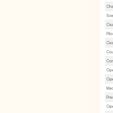
Cha
Sci
Cisa
Pil
Cisa
Cou
Con
Opé
Opé
Mac
Pre
Opé