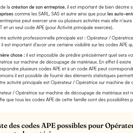
 de la
création de son entreprise
, il est important de bien décrire 
eprises
comme les SARL, SAS et autre ainsi que pour
les auto-en
entreprise peut exercer une ou plusieurs activités mais elle n'aur
T et un seul code APE (pour Activité principale exercée).
otre activité professionnelle principale est : Opérateur / Opérat
s il est important d'avoir une certaine visibilité sur les codes APE q
ière chose :
il est impossible de prédire précisément quel sera v
atrice sur machine de découpage de matériaux. En effet il existe
espondre plusieurs codes APE et à un code APE peut correspondre
moins il est possible de fournir des éléments statistiques perm
otre activité principale est Opérateur / Opératrice sur machine d
ateur / Opératrice sur machine de découpage de matériaux est relié
ifie que tous les codes APE de cette famille sont des possibilités 
iste des codes APE possibles pour Opérate