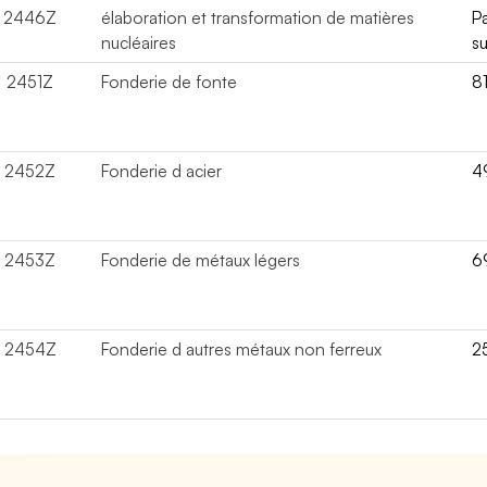
2446Z
élaboration et transformation de matières
P
nucléaires
su
2451Z
Fonderie de fonte
8
2452Z
Fonderie d acier
4
2453Z
Fonderie de métaux légers
6
2454Z
Fonderie d autres métaux non ferreux
2