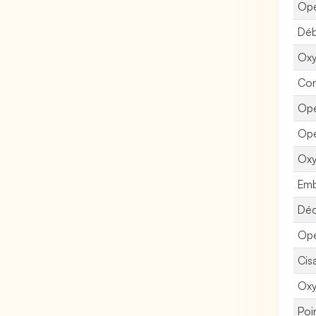
Opé
Déb
Oxy
Con
Opé
Opé
Oxy
Emb
Déc
Opé
Cisa
Oxy
Poi