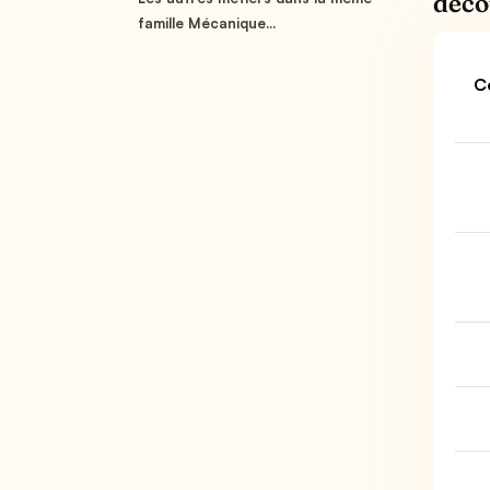
déco
famille Mécanique...
C