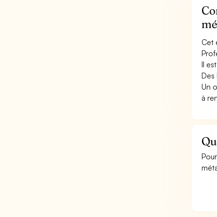
Con
mé
Cet 
Prof
Il e
Des 
Un o
à re
Qu
Pour
méta