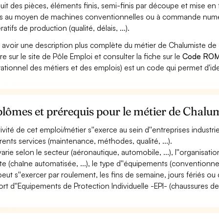
uit des pièces, éléments finis, semi-finis par découpe et mise en f
s au moyen de machines conventionnelles ou à commande numériqu
atifs de production (qualité, délais, ...).
 avoir une description plus complète du métier de Chalumiste 
re sur le site de Pôle Emploi et consulter la fiche sur le
Code ROM
ationnel des métiers et des emplois) est un code qui permet d'ide
lômes et prérequis pour le métier de Chalu
ctivité de cet emploi/métier s''exerce au sein d''entreprises industr
érents services (maintenance, méthodes, qualité, ...).
varie selon le secteur (aéronautique, automobile, ...), l''organisation 
ite (chaîne automatisée, ...), le type d''équipements (conventionne
 peut s''exercer par roulement, les fins de semaine, jours fériés ou 
ort d''Equipements de Protection Individuelle -EPI- (chaussures de sé