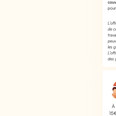
couv
pour
L’of
de c
trav
peuv
les g
L’of
des 
À 
15