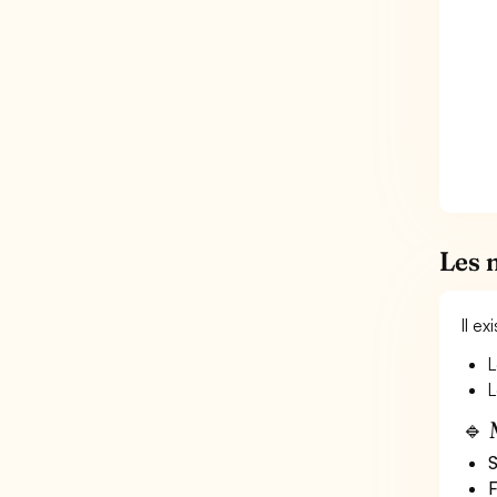
Les 
Il e
L
L
🔹 
S
F