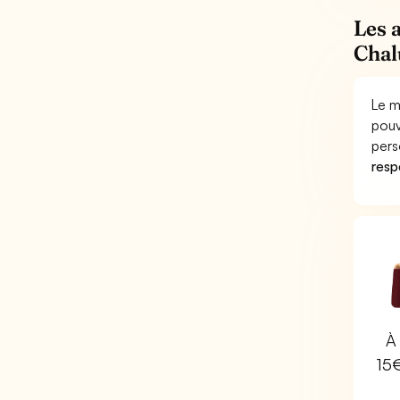
Les 
Chal
Le m
pouv
pers
respo
À 
15