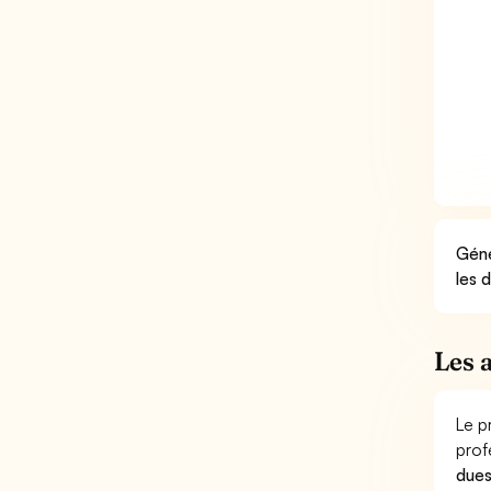
Géné
les 
Les 
Le p
prof
dues