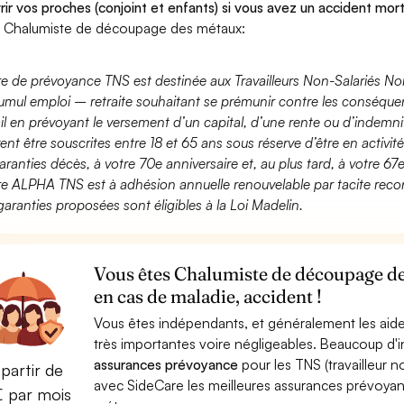
rir vos proches (conjoint et enfants) si vous avez un accident mort
 Chalumiste de découpage des métaux:
fre de prévoyance TNS est destinée aux Travailleurs Non-Salariés No
umul emploi – retraite souhaitant se prémunir contre les conséquen
ail en prévoyant le versement d’un capital, d’une rente ou d’indemnit
ent être souscrites entre 18 et 65 ans sous réserve d’être en activi
aranties décès, à votre 70e anniversaire et, au plus tard, à votre 67e
fre ALPHA TNS est à adhésion annuelle renouvelable par tacite recon
garanties proposées sont éligibles à la Loi Madelin.
Vous êtes Chalumiste de découpage de
en cas de maladie, accident !
Vous êtes indépendants, et généralement les aide
très importantes voire négligeables. Beaucoup d
assurances prévoyance
pour les TNS (travailleur 
partir de
avec SideCare les meilleures assurances prévoy
€ par mois