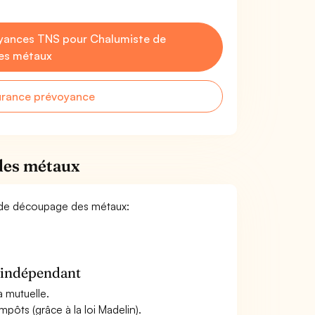
yances TNS pour Chalumiste de
es métaux
urance prévoyance
des métaux
te de découpage des métaux:
n indépendant
a mutuelle.
mpôts (grâce à la loi Madelin).