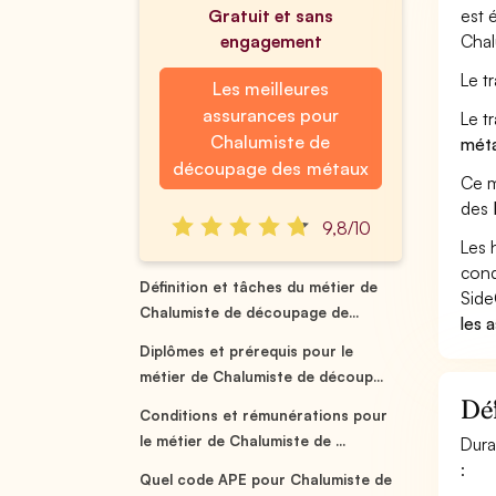
Gratuit et sans
est 
engagement
Chal
Le t
Les meilleures
assurances pour
Le t
Chalumiste de
méta
découpage des métaux
Ce m
des
9,8/10
Les 
cond
Définition et tâches du métier de
Side
Chalumiste de découpage de...
les 
Diplômes et prérequis pour le
métier de Chalumiste de découp...
Déf
Conditions et rémunérations pour
le métier de Chalumiste de ...
Dura
:
Quel code APE pour Chalumiste de