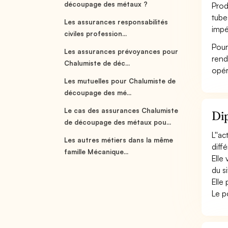
découpage des métaux ?
Prod
tube
Les assurances responsabilités
impér
civiles profession...
Pour
Les assurances prévoyances pour
rend
Chalumiste de déc...
opér
Les mutuelles pour Chalumiste de
découpage des mé...
Le cas des assurances Chalumiste
Dip
de découpage des métaux pou...
L''a
Les autres métiers dans la même
diff
famille Mécanique...
Elle 
du s
Elle
Le p