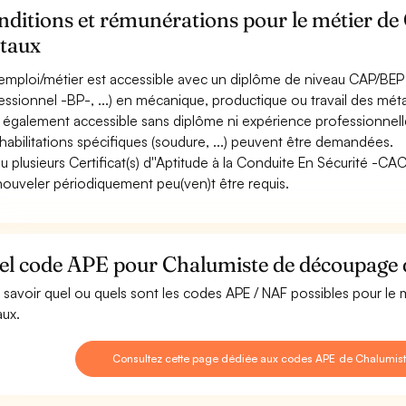
ditions et rémunérations pour le métier de
taux
emploi/métier est accessible avec un diplôme de niveau CAP/BEP 
essionnel -BP-, ...) en mécanique, productique ou travail des mét
st également accessible sans diplôme ni expérience professionnell
habilitations spécifiques (soudure, ...) peuvent être demandées.
u plusieurs Certificat(s) d''Aptitude à la Conduite En Sécurité -C
nouveler périodiquement peu(ven)t être requis.
el code APE pour Chalumiste de découpage 
 savoir quel ou quels sont les codes APE / NAF possibles pour l
ux.
Consultez cette page dédiée aux codes APE de Chalumi