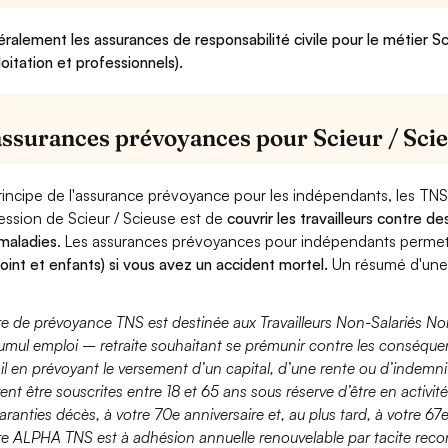
ralement les assurances de responsabilité civile pour le métier Sc
loitation et professionnels).
assurances prévoyances pour Scieur / Sci
rincipe de l'assurance prévoyance pour les indépendants, les TNS
ession de Scieur / Scieuse est de
couvrir les travailleurs contre 
maladies
. Les assurances prévoyances pour indépendants perme
joint et enfants) si vous avez un accident mortel.
Un résumé d'une 
fre de prévoyance TNS est destinée aux Travailleurs Non-Salariés No
umul emploi – retraite souhaitant se prémunir contre les conséquen
ail en prévoyant le versement d’un capital, d’une rente ou d’indemnit
ent être souscrites entre 18 et 65 ans sous réserve d’être en activi
aranties décès, à votre 70e anniversaire et, au plus tard, à votre 67e
fre ALPHA TNS est à adhésion annuelle renouvelable par tacite recon