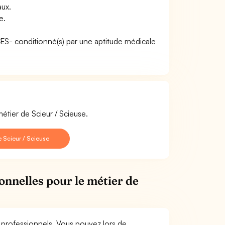
aux.
e.
ACES- conditionné(s) par une aptitude médicale
étier de Scieur / Scieuse.
 Scieur / Scieuse
onnelles pour le métier de
s professionnels. Vous pouvez lors de