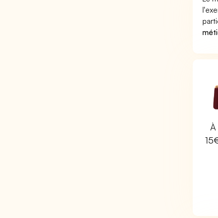
l'ex
part
méti
À 
15