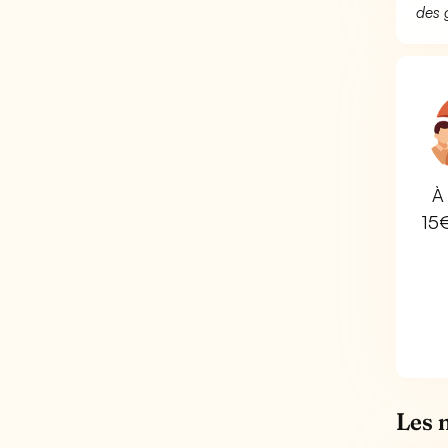
des 
À 
15
Les 