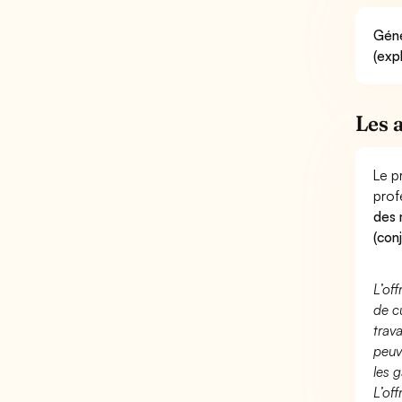
Géné
(exp
Les 
Le p
prof
des 
(con
L’of
de c
trav
peuv
les g
L’of