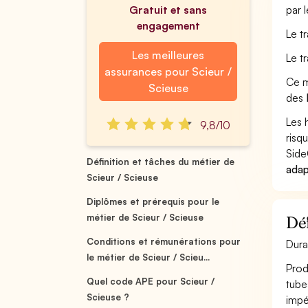
Gratuit et sans
par 
engagement
Le t
Les meilleures
Le t
assurances pour Scieur /
Ce m
Scieuse
des
Les 
9,8/10
risq
Side
Définition et tâches du métier de
adap
Scieur / Scieuse
Diplômes et prérequis pour le
métier de Scieur / Scieuse
Déf
Conditions et rémunérations pour
Dura
le métier de Scieur / Scieu...
Prod
Quel code APE pour Scieur /
tube
Scieuse ?
impér