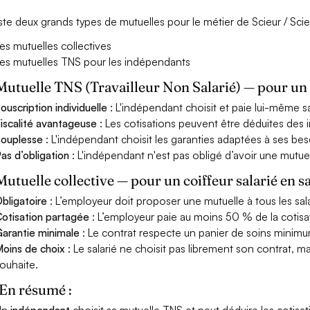
xiste deux grands types de mutuelles pour le métier de Scieur / Sci
es mutuelles collectives
es mutuelles TNS pour les indépendants
Mutuelle TNS (Travailleur Non Salarié) — pour u
ouscription individuelle
: L'indépendant choisit et paie lui-même s
iscalité avantageuse
: Les cotisations peuvent être déduites des i
ouplesse
: L'indépendant choisit les garanties adaptées à ses bes
as d’obligation
: L'indépendant n'est pas obligé d’avoir une mutuel
Mutuelle collective — pour un coiffeur salarié en s
bligatoire
: L’employeur doit proposer une mutuelle à tous les sala
otisation partagée
: L’employeur paie au moins 50 % de la cotisa
arantie minimale
: Le contrat respecte un panier de soins minimum 
oins de choix
: Le salarié ne choisit pas librement son contrat, m
ouhaite.
En résumé :