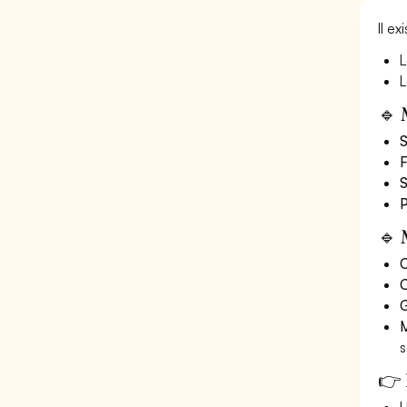
Il e
L
L
🔹 
S
F
S
P
🔹 
O
C
G
M
s
👉 