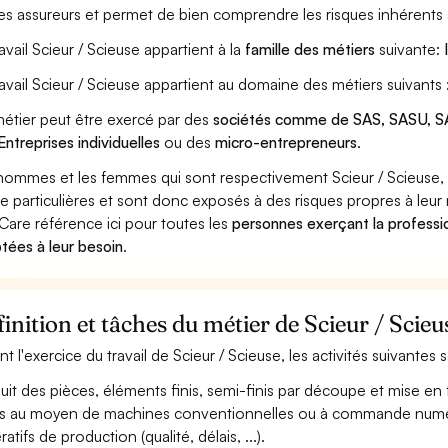
les assureurs et permet de bien comprendre les risques inhérents 
ravail Scieur / Scieuse appartient à la
famille des métiers
suivante:
ravail Scieur / Scieuse appartient au domaine des métiers suivants 
étier peut être exercé par des
sociétés comme de SAS, SASU, SA
Entreprises individuelles
ou des
micro-entrepreneurs
.
hommes et les femmes qui sont respectivement Scieur / Scieuse, S
ue particulières et sont donc exposés à des risques propres à leur 
Care référence ici pour toutes les
personnes exerçant la professio
tées à leur besoin
.
inition et tâches du métier de Scieur / Scieu
nt l'exercice du travail de Scieur / Scieuse, les activités suivantes
uit des pièces, éléments finis, semi-finis par découpe et mise en f
s au moyen de machines conventionnelles ou à commande numériqu
atifs de production (qualité, délais, ...).