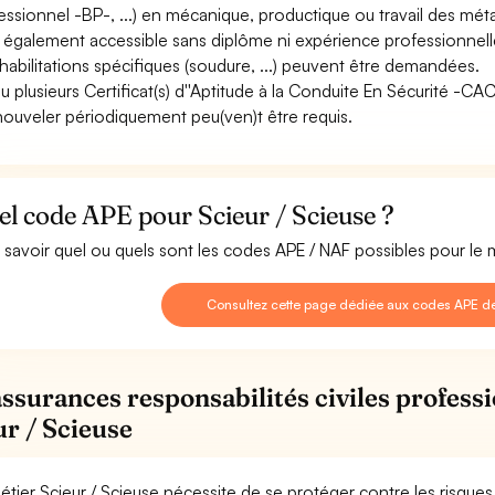
essionnel -BP-, ...) en mécanique, productique ou travail des mét
st également accessible sans diplôme ni expérience professionnell
habilitations spécifiques (soudure, ...) peuvent être demandées.
u plusieurs Certificat(s) d''Aptitude à la Conduite En Sécurité -C
nouveler périodiquement peu(ven)t être requis.
l code APE pour Scieur / Scieuse ?
 savoir quel ou quels sont les codes APE / NAF possibles pour le m
Consultez cette page dédiée aux codes APE de
assurances responsabilités civiles professi
ur / Scieuse
étier Scieur / Scieuse nécessite de se protéger contre les risque