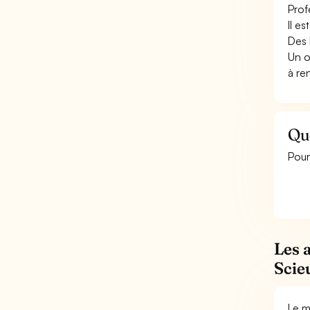
Prof
Il e
Des 
Un o
à re
Que
Pour
Les 
Scie
Le m