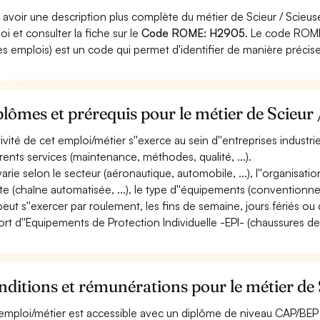
 avoir une description plus complète du métier de Scieur / Scieus
oi et consulter la fiche sur le
Code ROME: H2905
. Le code ROME
es emplois) est un code qui permet d'identifier de manière précis
lômes et prérequis pour le métier de Scieur 
ctivité de cet emploi/métier s''exerce au sein d''entreprises industr
érents services (maintenance, méthodes, qualité, ...).
varie selon le secteur (aéronautique, automobile, ...), l''organisation 
ite (chaîne automatisée, ...), le type d''équipements (conventionne
 peut s''exercer par roulement, les fins de semaine, jours fériés ou 
ort d''Equipements de Protection Individuelle -EPI- (chaussures de sé
ditions et rémunérations pour le métier de 
emploi/métier est accessible avec un diplôme de niveau CAP/BEP 