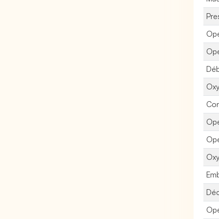
Pre
Opé
Opé
Déb
Oxy
Con
Opé
Opé
Oxy
Emb
Déc
Opé