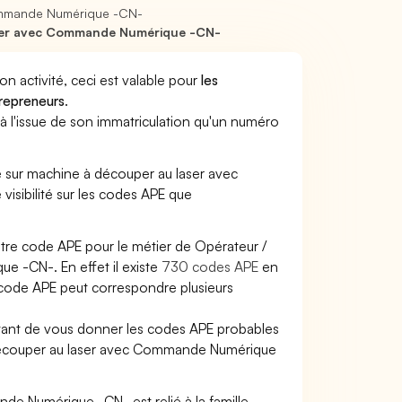
Commande Numérique -CN-
aser avec Commande Numérique -CN-
son activité, ceci est valable pour
les
trepreneurs
.
a à l'issue de son immatriculation qu'un numéro
ice sur machine à découper au laser avec
isibilité sur les codes APE que
otre code APE pour le métier de Opérateur /
 -CN-. En effet il existe
730 codes APE
en
 code APE peut correspondre plusieurs
ettant de vous donner les codes APE probables
 à découper au laser avec Commande Numérique
e Numérique -CN- est relié à la famille