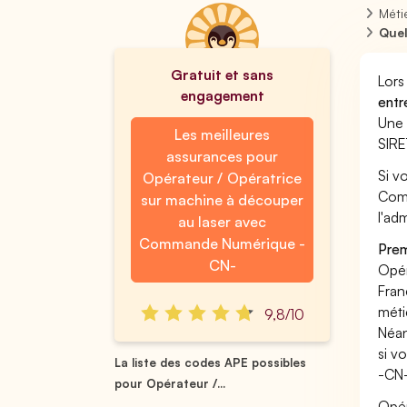
Méti
Quel
Gratuit et sans
Lors
engagement
entr
Une 
Les meilleures
SIRE
assurances pour
Si v
Opérateur / Opératrice
Comm
sur machine à découper
l'ad
au laser avec
Commande Numérique -
Prem
CN-
Opér
Fran
méti
9,8/10
Néan
si v
La liste des codes APE possibles
-CN-
pour Opérateur /...
Opér