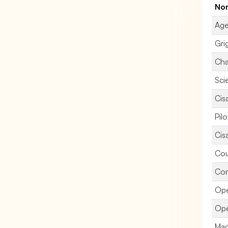
Nom
Age
Gri
Cha
Sci
Cisa
Pil
Cisa
Cou
Con
Opé
Opé
Mac