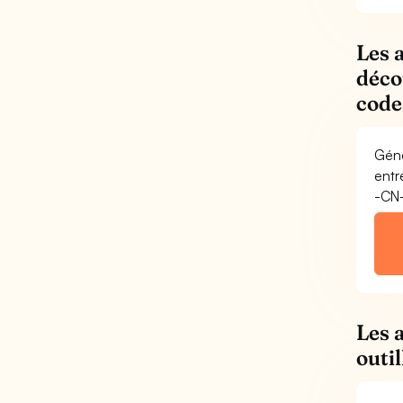
Les 
déco
code
Géné
entr
-CN
Les 
outi