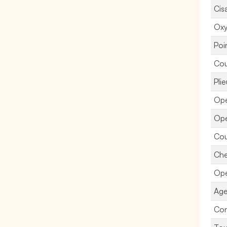
Cisa
Oxy
Poi
Cou
Plie
Opé
Opé
Cou
Che
Opé
Age
Con