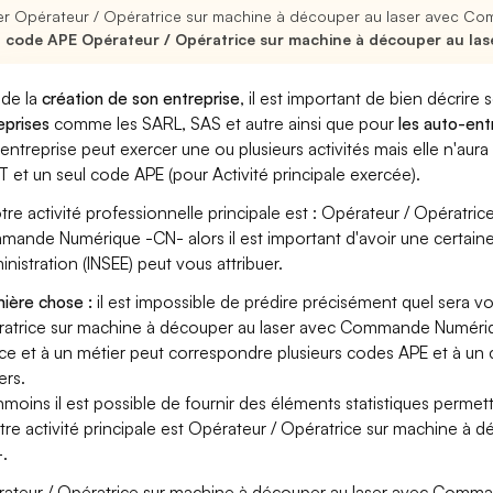
er Opérateur / Opératrice sur machine à découper au laser avec 
 code APE Opérateur / Opératrice sur machine à découper au l
 de la
création de son entreprise
, il est important de bien décrire 
eprises
comme les SARL, SAS et autre ainsi que pour
les auto-en
entreprise peut exercer une ou plusieurs activités mais elle n'aur
T et un seul code APE (pour Activité principale exercée).
otre activité professionnelle principale est : Opérateur / Opératr
ande Numérique -CN- alors il est important d'avoir une certaine v
ministration (INSEE) peut vous attribuer.
ière chose :
il est impossible de prédire précisément quel sera v
atrice sur machine à découper au laser avec Commande Numérique
ce et à un métier peut correspondre plusieurs codes APE et à un
ers.
moins il est possible de fournir des éléments statistiques perm
otre activité principale est Opérateur / Opératrice sur machine
.
ateur / Opératrice sur machine à découper au laser avec Command