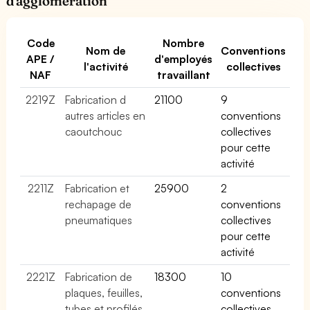
d'agglomération
Code
Nombre
Nom de
Conventions
APE /
d'employés
l'activité
collectives
NAF
travaillant
2219Z
Fabrication d
21100
9
autres articles en
conventions
caoutchouc
collectives
pour cette
activité
2211Z
Fabrication et
25900
2
rechapage de
conventions
pneumatiques
collectives
pour cette
activité
2221Z
Fabrication de
18300
10
plaques, feuilles,
conventions
tubes et profilés
collectives