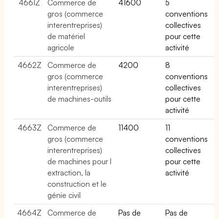
4661Z
Commerce de
41600
5
gros (commerce
conventions
interentreprises)
collectives
de matériel
pour cette
agricole
activité
4662Z
Commerce de
4200
8
gros (commerce
conventions
interentreprises)
collectives
de machines-outils
pour cette
activité
4663Z
Commerce de
11400
11
gros (commerce
conventions
interentreprises)
collectives
de machines pour l
pour cette
extraction, la
activité
construction et le
génie civil
4664Z
Commerce de
Pas de
Pas de