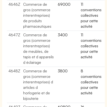
4646Z
Commerce de
69000
11
gros (commerce
conventions
interentreprises)
collectives
de produits
pour cette
pharmaceutiques
activité
4647Z
Commerce de
3400
11
gros (commerce
conventions
interentreprises)
collectives
de meubles, de
pour cette
tapis et d appareils
activité
d éclairage
4648Z
Commerce de
3800
8
gros (commerce
conventions
interentreprises) d
collectives
articles d
pour cette
horlogerie et de
activité
bijouterie
4649Z
Commerce de
60800
16