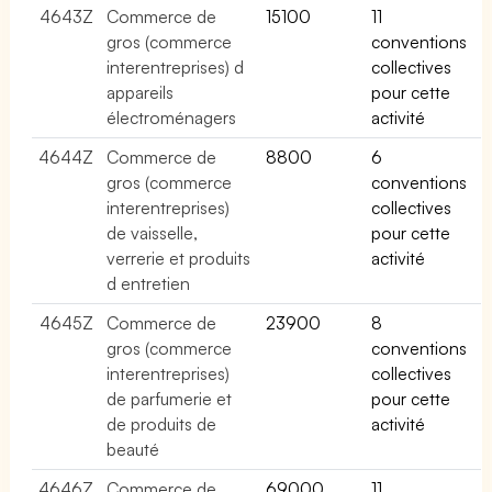
4643Z
Commerce de
15100
11
gros (commerce
conventions
interentreprises) d
collectives
appareils
pour cette
électroménagers
activité
4644Z
Commerce de
8800
6
gros (commerce
conventions
interentreprises)
collectives
de vaisselle,
pour cette
verrerie et produits
activité
d entretien
4645Z
Commerce de
23900
8
gros (commerce
conventions
interentreprises)
collectives
de parfumerie et
pour cette
de produits de
activité
beauté
4646Z
Commerce de
69000
11