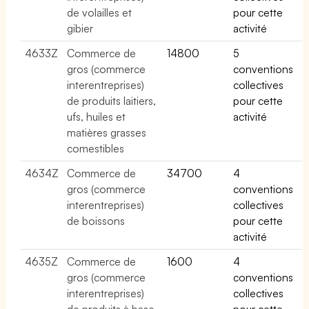
de volailles et
pour cette
gibier
activité
4633Z
Commerce de
14800
5
gros (commerce
conventions
interentreprises)
collectives
de produits laitiers,
pour cette
ufs, huiles et
activité
matières grasses
comestibles
4634Z
Commerce de
34700
4
gros (commerce
conventions
interentreprises)
collectives
de boissons
pour cette
activité
4635Z
Commerce de
1600
4
gros (commerce
conventions
interentreprises)
collectives
de produits à base
pour cette