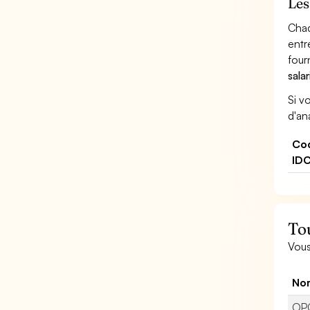
Les
Chaq
entr
four
sala
Si v
d'an
Co
ID
To
Vous
No
OP