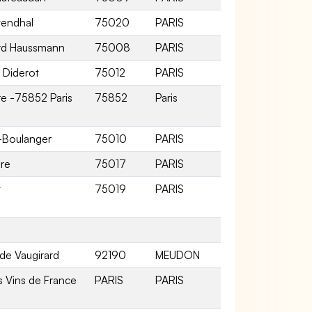
tendhal
75020
PARIS
ard Haussmann
75008
PARIS
 Diderot
75012
PARIS
re -75852 Paris
75852
Paris
-Boulanger
75010
PARIS
re
75017
PARIS
t
75019
PARIS
 de Vaugirard
92190
MEUDON
s Vins de France
PARIS
PARIS