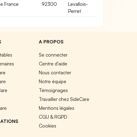
le France
92300
Levallois-
Perret
S
A PROPOS
tables
Se connecter
enaires
Centre d'aide
are
Nous contacter
are
Notre équipe
Care
Témoignages
e
Travailler chez SideCare
Care
Mentions légales
CGU & RGPD
RATIONS
Cookies