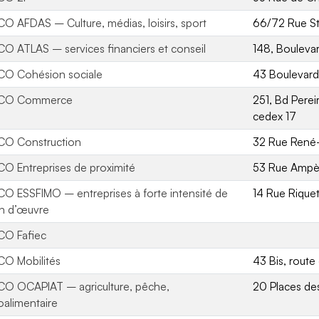
O AFDAS – Culture, médias, loisirs, sport
66/72 Rue S
O ATLAS – services financiers et conseil
148, Boulev
O Cohésion sociale
43 Boulevard
CO Commerce
251, Bd Perei
cedex 17
O Construction
32 Rue René
O Entreprises de proximité
53 Rue Ampè
O ESSFIMO – entreprises à forte intensité de
14 Rue Rique
n d’œuvre
O Fafiec
O Mobilités
43 Bis, route
O OCAPIAT – agriculture, pêche,
20 Places de
oalimentaire