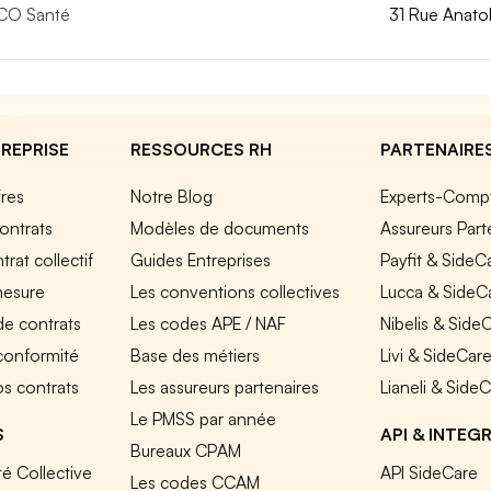
CO Santé
31 Rue Anato
REPRISE
RESSOURCES RH
PARTENAIRE
fres
Notre Blog
Experts-Comp
ontrats
Modèles de documents
Assureurs Part
rat collectif
Guides Entreprises
Payfit & SideC
mesure
Les conventions collectives
Lucca & SideC
de contrats
Les codes APE / NAF
Nibelis & Side
 conformité
Base des métiers
Livi & SideCar
os contrats
Les assureurs partenaires
Lianeli & Side
Le PMSS par année
S
API & INTEG
Bureaux CPAM
é Collective
API SideCare
Les codes CCAM