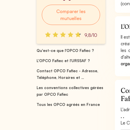
(con
Comparer les
mutuelles
L'O
9,8/10
Il e
créa
les 
Qu'est-ce que l'OPCO Fafiec ?
d'al
L'OPCO Fafiec et l'URSSAF ?
orga
Contact OPCO Fafiec - Adresse,
Téléphone, Horaires et ...
Les conventions collectives gérées
Co
par OPCO Fafiec
Faf
Tous les OPCO agréés en France
L'ad
, ,
Le Co