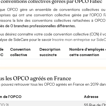
 conventions collectives gérées par OPCO Fafiec
ue OPCO gère un ensemble de conventions collectives ou d
eprises qui ont une convention collective gérée par l'OPCO F
nissons la liste des conventions collectives rattachées à OPCO
riés de 0 branches professionnelles différentes.
ous désirez connaître votre code convention collective (CCN) il vou
alyse de SideCare pour le savoir
Inscrire mon entreprise sur SideCa
de
Convention
Description
Nombre d'employés 
CC
collective
succincte
cette convention
us les OPCO agréés en France
 pouvez retrouver tous les OPCO agréés en France en 2019 dans l
m de l'OPCO
Adresse
CO 2I
55 Rue de C