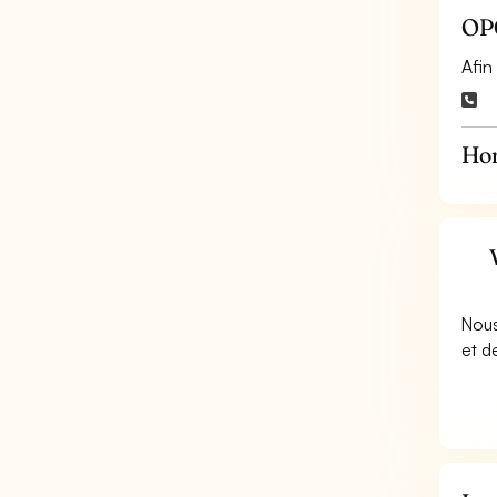
OPC
Afin
Hor
Nous
et d