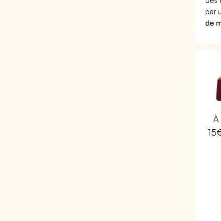
des 
par
de m
À 
15