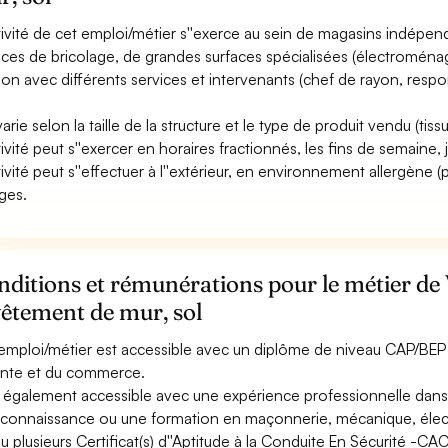
ctivité de cet emploi/métier s''exerce au sein de magasins indépe
aces de bricolage, de grandes surfaces spécialisées (électroménager,
tion avec différents services et intervenants (chef de rayon, resp
varie selon la taille de la structure et le type de produit vendu (tissu
tivité peut s''exercer en horaires fractionnés, les fins de semaine, j
tivité peut s''effectuer à l''extérieur, en environnement allergène (p
ges.
ditions et rémunérations pour le métier de
êtement de mur, sol
emploi/métier est accessible avec un diplôme de niveau CAP/BEP à
ente et du commerce.
st également accessible avec une expérience professionnelle dans
connaissance ou une formation en maçonnerie, mécanique, électri
u plusieurs Certificat(s) d''Aptitude à la Conduite En Sécurité -C