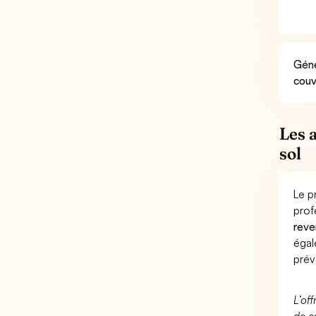
Géné
couv
Les 
sol
Le p
prof
reve
éga
prév
L’of