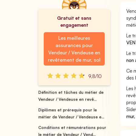
Vend
Gratuit et sans
synd
engagement
méti
Le t
Les meilleures
VEN
assurances pour
Vendeur / Vendeuse en
Le t
revêtement de mur, sol
non 
Ce m
9,8/10
des
Les 
Définition et tâches du métier de
revê
Vendeur / Vendeuse en revê...
prop
Side
Diplômes et prérequis pour le
mur,
métier de Vendeur / Vendeuse e...
Conditions et rémunérations pour
le métier de Vendeur / Vend...