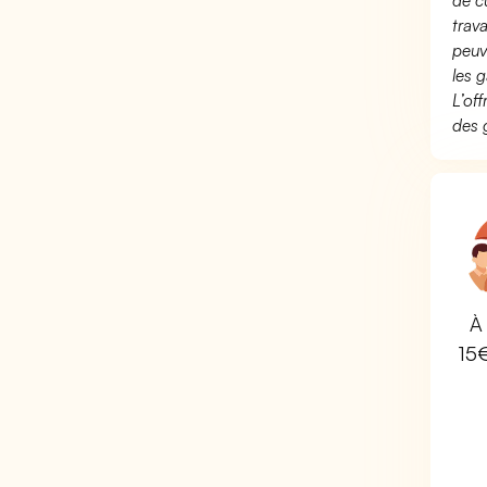
de c
trav
peuv
les g
L’of
des 
À 
15