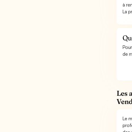
à re
La p
Qu
Pour
de m
Les 
Vend
Le m
prof