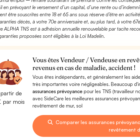
umul emploi – retraite souhaitant se prémunir contre les conséquen
ail en prévoyant le versement d’un capital, d’une rente ou d’indemnit
ent être souscrites entre 18 et 65 ans sous réserve d’être en activi
aranties décès, à votre 70e anniversaire et, au plus tard, à votre 67e
fre ALPHA TNS est à adhésion annuelle renouvelable par tacite recon
garanties proposées sont éligibles à la Loi Madelin.
Vous êtes Vendeur / Vendeuse en revê
revenus en cas de maladie, accident !
Vous êtes indépendants, et généralement les aide
très importantes voire négligeables. Beaucoup d
assurances prévoyance
pour les TNS (travailleur 
partir de
avec SideCare les meilleures assurances prévoy
€ par mois
revêtement de mur, sol
Comparer les assurances prévoyanc
revêtement d