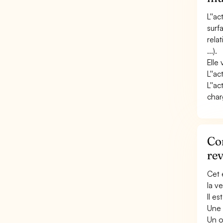
L''a
surf
rela
...).
Elle 
L''ac
L''ac
char
Con
rev
Cet 
la v
Il e
Une 
Un o