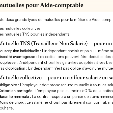
mutuelles pour Aide-comptable
xiste deux grands types de mutuelles pour le métier de Aide-compt
es mutuelles collectives
es mutuelles TNS pour les indépendants
Mutuelle TNS (Travailleur Non Salarié) — pour u
ouscription individuelle
: L'indépendant choisit et paie lui-même s
iscalité avantageuse
: Les cotisations peuvent être déduites des i
ouplesse
: L'indépendant choisit les garanties adaptées à ses bes
as d’obligation
: L'indépendant n'est pas obligé d’avoir une mutuel
Mutuelle collective — pour un coiffeur salarié en s
bligatoire
: L’employeur doit proposer une mutuelle à tous les sala
otisation partagée
: L’employeur paie au moins 50 % de la cotisa
arantie minimale
: Le contrat respecte un panier de soins minimum 
oins de choix
: Le salarié ne choisit pas librement son contrat, m
ouhaite.