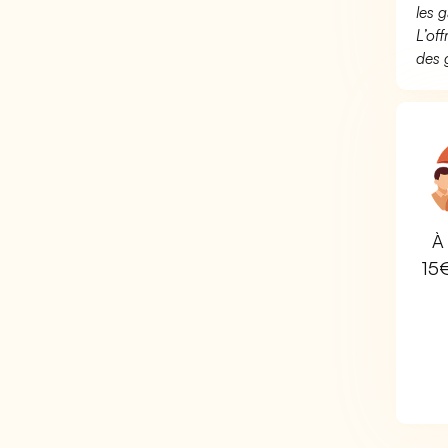
les g
L’of
des 
À 
15