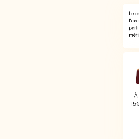
Le m
l'ex
part
méti
À 
15