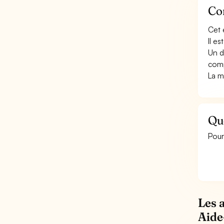
Con
Cet 
Il e
Un d
comp
La m
Qu
Pour
Les 
Aide