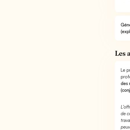
Géné
(exp
Les 
Le p
prof
des 
(con
L’of
de c
trav
peuv