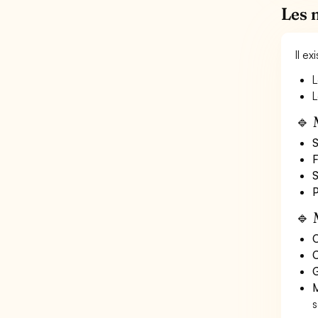
Les 
Il e
L
L
🔹 
S
F
S
P
🔹 
O
C
G
M
s