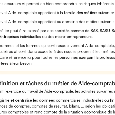
les assureurs et permet de bien comprendre les risques inhérents
ravail Aide-comptable appartient à la
famille des métiers
suivante
ravail Aide-comptable appartient au domaine des métiers suivants
étier peut être exercé par des
sociétés comme de SAS, SASU, SA
Entreprises individuelles
ou des
micro-entrepreneurs
.
hommes et les femmes qui sont respectivement Aide-comptable, t
iculières et sont donc exposés à des risques propres à leur métier
Care référence ici pour toutes les
personnes exerçant la professi
tées à leur besoin
.
inition et tâches du métier de Aide-comptab
nt l'exercice du travail de Aide-comptable, les activités suivantes
gistre et centralise les données commerciales, industrielles ou fin
nces de comptes, comptes de résultat, bilans, ... selon les obligat
tures comptables et rend compte de la situation économique de la