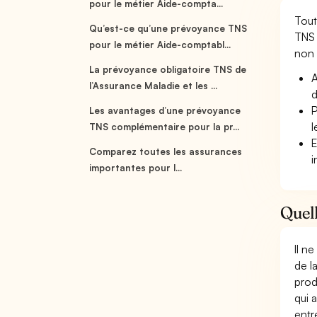
pour le métier Aide-compta...
Tout
Qu’est-ce qu’une prévoyance TNS
TNS 
pour le métier Aide-comptabl...
non s
La prévoyance obligatoire TNS de
A
l’Assurance Maladie et les ...
d
P
Les avantages d’une prévoyance
l
TNS complémentaire pour la pr...
E
Comparez toutes les assurances
i
importantes pour l...
Quell
Il n
de l
prod
qui 
entr