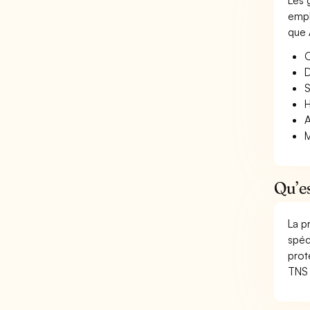
Les 
empl
que 
O
D
S
H
A
M
Qu’e
La p
spéc
prot
TNS 