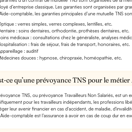
garanties d’un contrat de mutuelle TNS sont organisées de la mê
oyé d’entreprise classique. Les garanties sont organisées par gr
Aide-comptable, les garanties principales d’une mutuelle TNS sont
ptique : verres simples, verres complexes, lentilles, etc.
entaire : soins dentaires, orthodontie, prothèses dentaires, etc.
oins médicaux : consultations chez le généraliste, analyses méd
ospitalisation : frais de séjour, frais de transport, honoraires, etc.
ppareillage : auditif
édecines douces : hypnose, chiropraxie, homéopathie, etc.
st-ce qu’une prévoyance TNS pour le métier
révoyance TNS, ou prévoyance Travailleurs Non Salariés, est un
ifiquement pour les travailleurs indépendants, les professions libéra
éger leur avenir financier en cas d'accident, de maladie, d'invali
Aide-comptable est l’assurance à avoir en cas de coup dur en exe