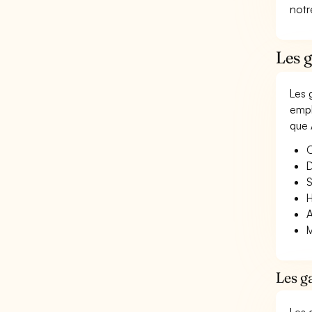
not
Les 
Les 
empl
que 
O
D
S
H
A
M
Les g