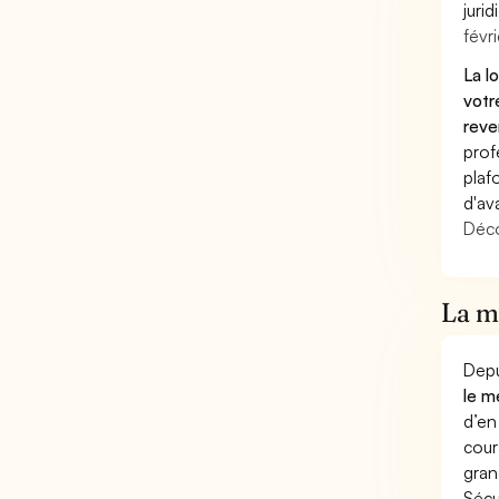
juri
févri
La l
votr
reve
prof
plaf
d'av
Déco
La mu
Depu
le m
d’en
cour
gran
Sécu