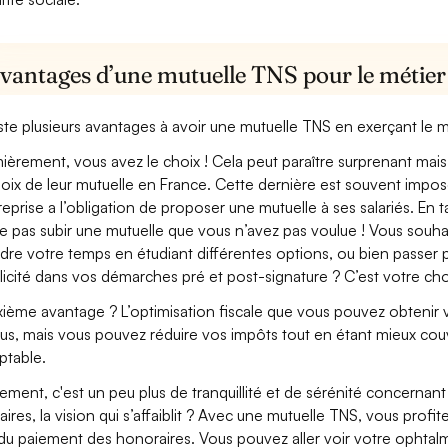
avantages d’une mutuelle TNS pour le métie
xiste plusieurs avantages à avoir une mutuelle TNS en exerçant le
ièrement, vous avez le choix ! Cela peut paraître surprenant mais 
hoix de leur mutuelle en France. Cette dernière est souvent imposé
treprise a l’obligation de proposer une mutuelle à ses salariés. En
e pas subir une mutuelle que vous n’avez pas voulue ! Vous souha
dre votre temps en étudiant différentes options, ou bien passer p
licité dans vos démarches pré et post-signature ? C’est votre cho
ième avantage ? L’optimisation fiscale que vous pouvez obtenir via
us, mais vous pouvez réduire vos impôts tout en étant mieux cou
table.
lement, c'est un peu plus de tranquillité et de sérénité concerna
aires, la vision qui s’affaiblit ? Avec une mutuelle TNS, vous pro
 du paiement des honoraires. Vous pouvez aller voir votre ophta