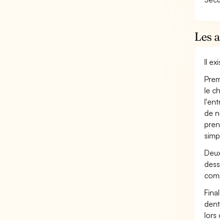
Les 
Il e
Prem
le c
l'en
de n
pren
simp
Deux
dess
comp
Fina
dent
lors