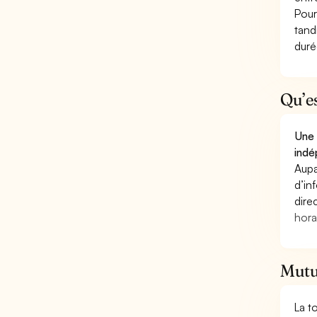
Pour
tand
duré
Qu’e
Une 
indé
Aupa
d’in
dire
hora
Mutu
La t