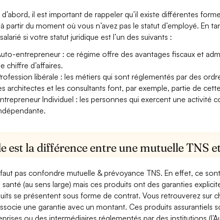
 d’abord, il est important de rappeler qu’il existe différentes for
à partir du moment où vous n’avez pas le statut d’employé. En ta
alarié si votre statut juridique est l’un des suivants :
uto-entrepreneur : ce régime offre des avantages fiscaux et adminis
e chiffre d’affaires.
rofession libérale : les métiers qui sont réglementés par des ord
es architectes et les consultants font, par exemple, partie de cett
ntrepreneur Individuel : les personnes qui exercent une activité 
ndépendante.
e est la différence entre une mutuelle TNS 
e faut pas confondre mutuelle & prévoyance TNS. En effet, ce son
a santé (au sens large) mais ces produits ont des garanties explici
uits se présentent sous forme de contrat. Vous retrouverez sur c
associe une garantie avec un montant. Ces produits assurantiels s
eprises ou des intermédiaires réglementés par des institutions (l’Au