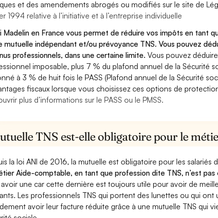
diques et des amendements abrogés ou modifiés sur le site de Lég
er 1994 relative à l’initiative et à l’entreprise individuelle
oi Madelin en France vous permet de réduire vos impôts en tant 
e mutuelle indépendant et/ou prévoyance TNS. Vous pouvez dédui
nus professionnels, dans une certaine limite.
Vous pouvez déduire
essionnel imposable, plus 7 % du plafond annuel de la Sécurité so
onné à 3 % de huit fois le PASS (Plafond annuel de la Sécurité soc
antages fiscaux lorsque vous choisissez ces options de protection 
uvrir plus d’informations sur le PASS ou le PMSS.
tuelle TNS est-elle obligatoire pour le mét
is la loi ANI de 2016, la mutuelle est obligatoire pour les salariés
étier Aide-comptable, en tant que profession dite TNS, n’est pas 
 avoir une car cette dernière est toujours utile pour avoir de mei
ants. Les professionnels TNS qui portent des lunettes ou qui ont u
dement avoir leur facture réduite grâce à une mutuelle TNS qui 
rité sociale.