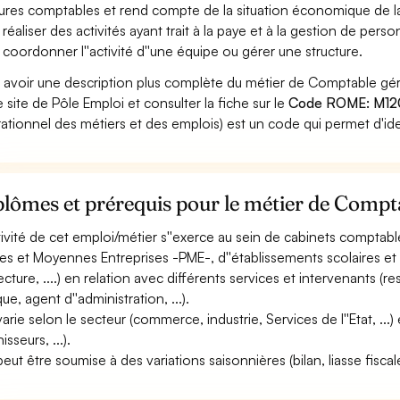
tures comptables et rend compte de la situation économique de la
 réaliser des activités ayant trait à la paye et à la gestion de perso
 coordonner l''activité d''une équipe ou gérer une structure.
 avoir une description plus complète du métier de Comptable g
le site de Pôle Emploi et consulter la fiche sur le
Code ROME: M12
ationnel des métiers et des emplois) est un code qui permet d'ide
lômes et prérequis pour le métier de Compt
ctivité de cet emploi/métier s''exerce au sein de cabinets comptab
tes et Moyennes Entreprises -PME-, d''établissements scolaires et 
ecture, ....) en relation avec différents services et intervenants 
ue, agent d''administration, ...).
varie selon le secteur (commerce, industrie, Services de l''Etat, ...) 
isseurs, ...).
peut être soumise à des variations saisonnières (bilan, liasse fiscale,