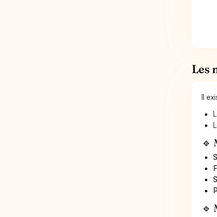
Les 
Il e
L
L
🔹 
S
F
S
P
🔹 