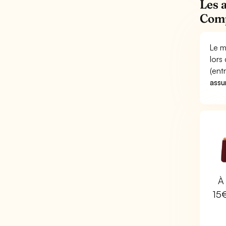
Les 
Comp
Le m
lors
(ent
assu
À 
15