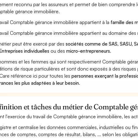
ement reconnu par les assureurs et permet de bien comprendre le
table gérance immobilière.
ravail Comptable gérance immobilière appartient à la
famille des 
ravail Comptable gérance immobilière appartient au domaine des 
étier peut être exercé par des
sociétés comme de SAS, SASU, SA
Entreprises individuelles
ou des
micro-entrepreneurs
.
hommes et les femmes qui sont respectivement Comptable gérance
itions de risque particulières et sont donc exposés à des risques 
Care référence ici pour toutes les
personnes exerçant la profess
rances les plus adaptées à leur besoin
.
inition et tâches du métier de Comptable g
nt l'exercice du travail de Comptable gérance immobilière, les act
gistre et centralise les données commerciales, industrielles ou fin
nces de comptes, comptes de résultat, bilans, ... selon les obligat