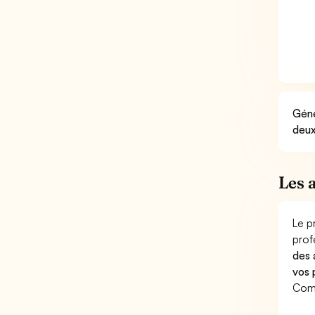
Géné
deux
Les 
Le p
prof
des 
vos 
Comp