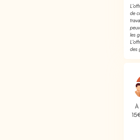
L’of
de c
trav
peuv
les g
L’of
des 
À 
15