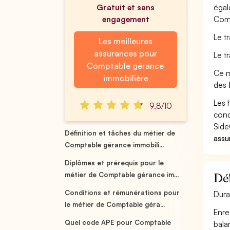
Gratuit et sans
égal
engagement
Comp
Le t
Les meilleures
assurances pour
Le t
Comptable gérance
Ce m
immobilière
des
Les 
9,8/10
cond
Side
Définition et tâches du métier de
assu
Comptable gérance immobili...
Diplômes et prérequis pour le
métier de Comptable gérance im...
Déf
Conditions et rémunérations pour
Dura
le métier de Comptable géra...
Enre
Quel code APE pour Comptable
bala