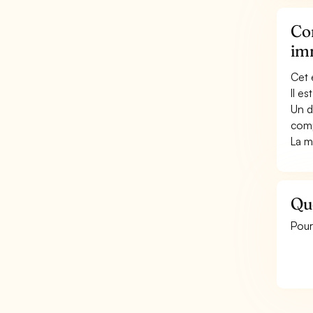
Co
im
Cet 
Il e
Un d
comp
La m
Qu
Pour