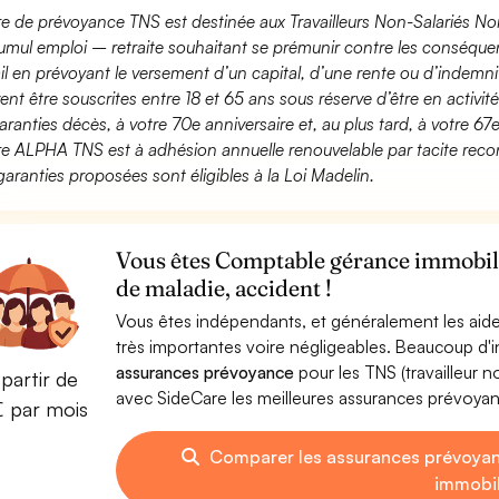
fre de prévoyance TNS est destinée aux Travailleurs Non-Salariés No
umul emploi – retraite souhaitant se prémunir contre les conséquen
ail en prévoyant le versement d’un capital, d’une rente ou d’indemnit
ent être souscrites entre 18 et 65 ans sous réserve d’être en activi
aranties décès, à votre 70e anniversaire et, au plus tard, à votre 67e
fre ALPHA TNS est à adhésion annuelle renouvelable par tacite recon
garanties proposées sont éligibles à la Loi Madelin.
Vous êtes Comptable gérance immobili
de maladie, accident !
Vous êtes indépendants, et généralement les aide
très importantes voire négligeables. Beaucoup d
assurances prévoyance
pour les TNS (travailleur 
partir de
avec SideCare les meilleures assurances prévoy
€ par mois
Comparer les assurances prévoya
immobil