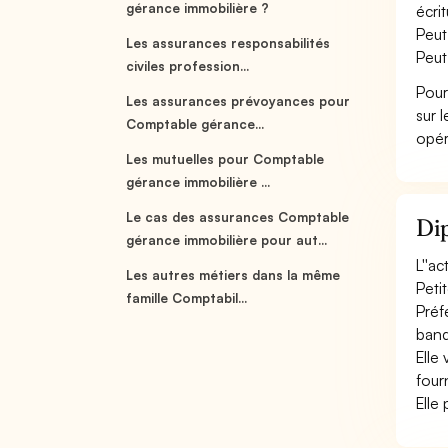
gérance immobilière ?
écri
Peut
Les assurances responsabilités
Peut
civiles profession...
Pour
Les assurances prévoyances pour
sur 
Comptable gérance...
opér
Les mutuelles pour Comptable
gérance immobilière ...
Le cas des assurances Comptable
Dip
gérance immobilière pour aut...
L''a
Les autres métiers dans la même
Peti
famille Comptabil...
Préf
banq
Elle 
fourn
Elle 