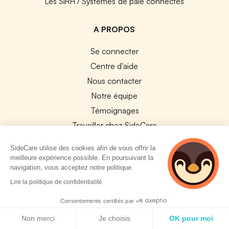
Les SIRH / Systèmes de paie connectés
A PROPOS
Se connecter
Centre d'aide
Nous contacter
Notre équipe
Témoignages
Travailler chez SideCare
Mentions légales
SideCare utilise des cookies afin de vous offrir la
CGU & RGPD
meilleure expérience possible. En poursuivant la
navigation, vous acceptez notre politique.
Cookies
4 personnes
Lire la politique de confidentialité
consultent
NOS APPS
actuellement cette
Consentements certifiés par
App Store
page
Politique de cookies
Non merci
Je choisis
OK pour moi
Google Play