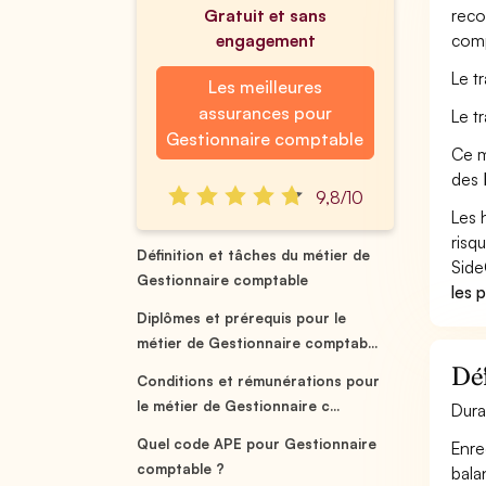
Gratuit et sans
reco
engagement
comp
Le t
Les meilleures
assurances pour
Le t
Gestionnaire comptable
Ce m
des
9,8/10
Les 
risq
Définition et tâches du métier de
Side
Gestionnaire comptable
les 
Diplômes et prérequis pour le
métier de Gestionnaire comptab...
Déf
Conditions et rémunérations pour
le métier de Gestionnaire c...
Dura
Quel code APE pour Gestionnaire
Enre
comptable ?
bala