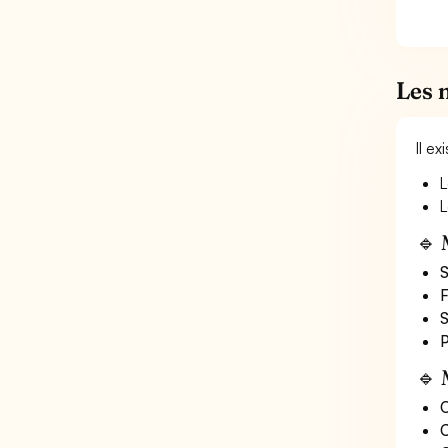
Les 
Il e
L
L
🔹 
S
F
S
P
🔹 
O
C