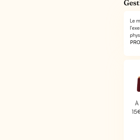
Gest
Le m
l'ex
phys
PRO 
À 
15