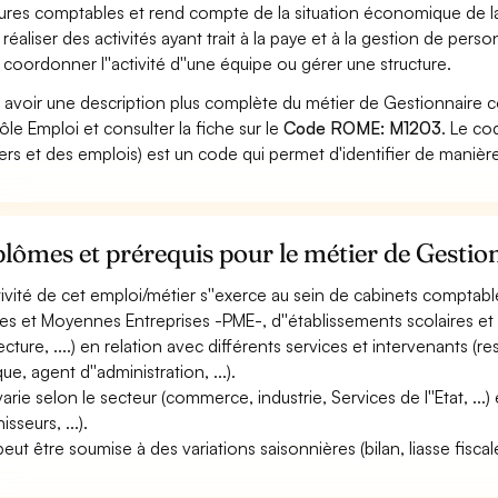
tures comptables et rend compte de la situation économique de la
 réaliser des activités ayant trait à la paye et à la gestion de perso
 coordonner l''activité d''une équipe ou gérer une structure.
 avoir une description plus complète du métier de Gestionnaire 
ôle Emploi et consulter la fiche sur le
Code ROME: M1203
. Le c
ers et des emplois) est un code qui permet d'identifier de manièr
lômes et prérequis pour le métier de Gesti
ctivité de cet emploi/métier s''exerce au sein de cabinets comptab
tes et Moyennes Entreprises -PME-, d''établissements scolaires et 
ecture, ....) en relation avec différents services et intervenants 
ue, agent d''administration, ...).
varie selon le secteur (commerce, industrie, Services de l''Etat, ...) 
isseurs, ...).
peut être soumise à des variations saisonnières (bilan, liasse fiscale,