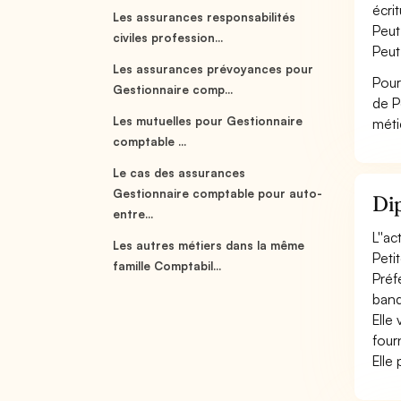
écri
Les assurances responsabilités
Peut
civiles profession...
Peut
Les assurances prévoyances pour
Pour
Gestionnaire comp...
de P
Les mutuelles pour Gestionnaire
méti
comptable ...
Le cas des assurances
Gestionnaire comptable pour auto-
Dip
entre...
L''a
Les autres métiers dans la même
Peti
famille Comptabil...
Préf
banq
Elle 
fourn
Elle 