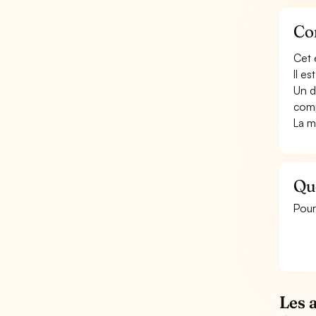
Con
Cet 
Il e
Un d
comp
La m
Qu
Pour
Les 