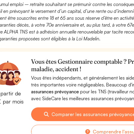
umul emploi – retraite souhaitant se prémunir contre les conséquen
ail en prévoyant le versement d’un capital, d’une rente ou d’indemnit
ent être souscrites entre 18 et 65 ans sous réserve d’être en activi
aranties décès, à votre 70e anniversaire et, au plus tard, à votre 67e
fre ALPHA TNS est à adhésion annuelle renouvelable par tacite recon
garanties proposées sont éligibles à la Loi Madelin.
Vous êtes Gestionnaire comptable ? Pr
maladie, accident !
Vous êtes indépendants, et généralement les aide
très importantes voire négligeables. Beaucoup d
assurances prévoyance
pour les TNS (travailleur 
partir de
avec SideCare les meilleures assurances prévoy
€ par mois
Comparer les assurances prévoyanc
Comprendre l'ass