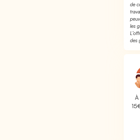
de c
trav
peuv
les g
L’of
des 
À 
15