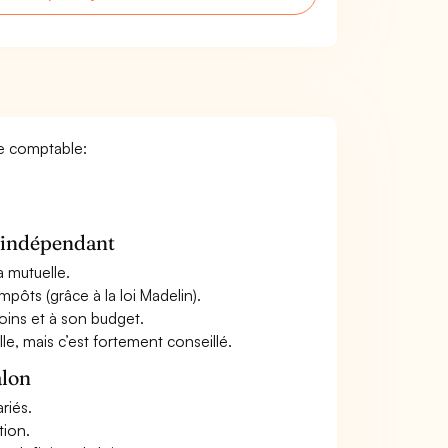
re comptable:
n indépendant
a mutuelle.
mpôts (grâce à la loi Madelin).
oins et à son budget.
le, mais c’est fortement conseillé.
alon
riés.
tion.