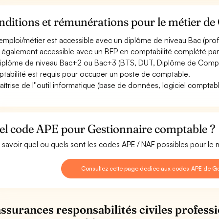
ditions et rémunérations pour le métier de
emploi/métier est accessible avec un diplôme de niveau Bac (profes
st également accessible avec un BEP en comptabilité complété pa
iplôme de niveau Bac+2 ou Bac+3 (BTS, DUT, Diplôme de Comptab
tabilité est requis pour occuper un poste de comptable.
aîtrise de l''outil informatique (base de données, logiciel comptable
el code APE pour Gestionnaire comptable ?
 savoir quel ou quels sont les codes APE / NAF possibles pour le
Consultez cette page dédiée aux codes APE de Ge
assurances responsabilités civiles professi