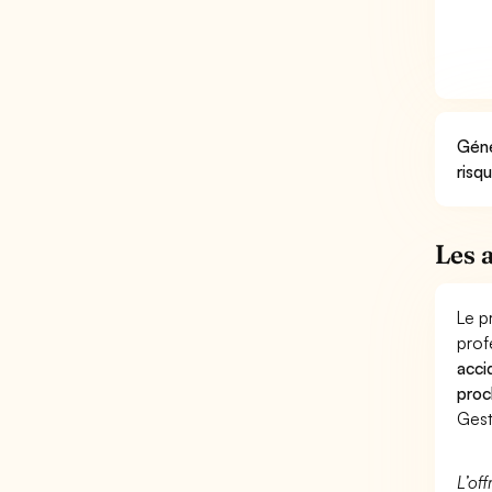
Géné
risq
Les 
Le p
prof
acci
proc
Gest
L’of