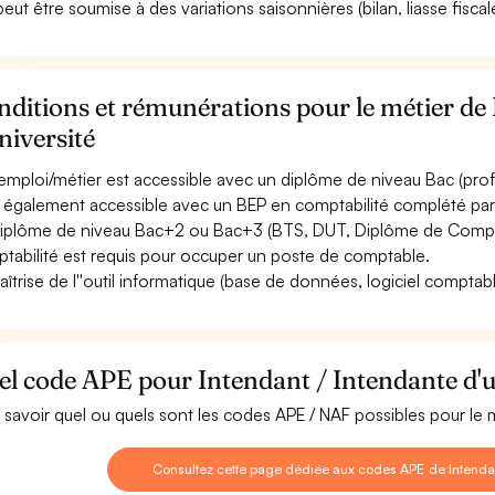
peut être soumise à des variations saisonnières (bilan, liasse fiscale,
ditions et rémunérations pour le métier de
niversité
emploi/métier est accessible avec un diplôme de niveau Bac (profes
st également accessible avec un BEP en comptabilité complété pa
iplôme de niveau Bac+2 ou Bac+3 (BTS, DUT, Diplôme de Comptab
tabilité est requis pour occuper un poste de comptable.
aîtrise de l''outil informatique (base de données, logiciel comptable
l code APE pour Intendant / Intendante d'u
 savoir quel ou quels sont les codes APE / NAF possibles pour le m
Consultez cette page dédiée aux codes APE de Intendant