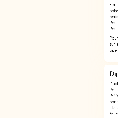
Enre
bala
écri
Peut
Peut
Pour
sur 
opér
Dip
L''a
Peti
Préf
banq
Elle 
fourn