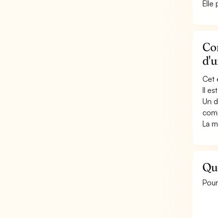
Elle 
Con
d'u
Cet 
Il e
Un d
comp
La m
Que
Pour