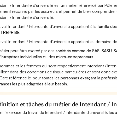
ndant / Intendante d'université est un métier référencé par Pôle emp
ement reconnu par les assureurs et permet de bien comprendre le
ndant / Intendante d'université.
ravail Intendant / Intendante d'université appartient à la
famille de
ENTREPRISE
.
ravail Intendant / Intendante d'université appartient au domaine de
étier peut être exercé par des
sociétés comme de SAS, SASU, SA
Entreprises individuelles
ou des
micro-entrepreneurs
.
hommes et les femmes qui sont respectivement Intendant / Intenda
aillent dans des conditions de risque particulières et sont donc ex
Care référence ici pour toutes les
personnes exerçant la professio
rances les plus adaptées à leur besoin
.
inition et tâches du métier de Intendant / I
nt l'exercice du travail de Intendant / Intendante d'université, les 