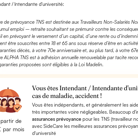
ndant / Intendante d'université:
fre de prévoyance TNS est destinée aux Travailleurs Non-Salariés No
umul emploi – retraite souhaitant se prémunir contre les conséquen
ail en prévoyant le versement d’un capital, d’une rente ou d’indemnit
ent être souscrites entre 18 et 65 ans sous réserve d’être en activi
aranties décès, à votre 70e anniversaire et, au plus tard, à votre 67e
fre ALPHA TNS est à adhésion annuelle renouvelable par tacite recon
garanties proposées sont éligibles à la Loi Madelin.
Vous êtes Intendant / Intendante d'uni
cas de maladie, accident !
Vous êtes indépendants, et généralement les aide
très importantes voire négligeables. Beaucoup d
assurances prévoyance
pour les TNS (travailleur 
partir de
avec SideCare les meilleures assurances prévoya
€ par mois
d'université