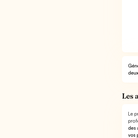
Géné
deux
Les 
Le p
prof
des 
vos 