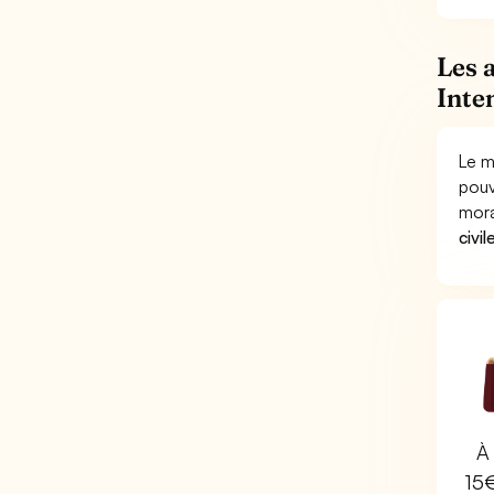
Les 
Inte
Le m
pouv
mora
civil
À 
15