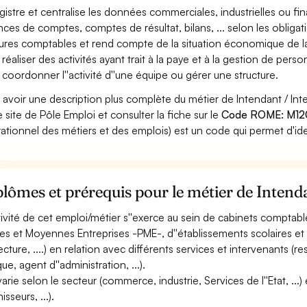
gistre et centralise les données commerciales, industrielles ou fin
nces de comptes, comptes de résultat, bilans, ... selon les obligat
tures comptables et rend compte de la situation économique de la
 réaliser des activités ayant trait à la paye et à la gestion de perso
 coordonner l''activité d''une équipe ou gérer une structure.
 avoir une description plus complète du métier de Intendant / In
le site de Pôle Emploi et consulter la fiche sur le
Code ROME: M12
ationnel des métiers et des emplois) est un code qui permet d'ide
lômes et prérequis pour le métier de Intenda
ctivité de cet emploi/métier s''exerce au sein de cabinets comptab
tes et Moyennes Entreprises -PME-, d''établissements scolaires et 
ecture, ....) en relation avec différents services et intervenants 
ue, agent d''administration, ...).
varie selon le secteur (commerce, industrie, Services de l''Etat, ...) 
isseurs, ...).