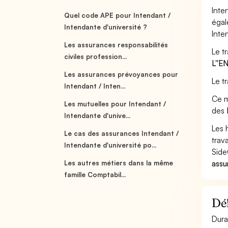
Inte
Quel code APE pour Intendant /
égal
Intendante d'université ?
Inte
Les assurances responsabilités
Le t
civiles profession...
L''
Les assurances prévoyances pour
Le t
Intendant / Inten...
Ce m
Les mutuelles pour Intendant /
des
Intendante d'unive...
Les 
Le cas des assurances Intendant /
trav
Intendante d'université po...
Side
assu
Les autres métiers dans la même
famille Comptabil...
Déf
Dura