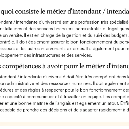
quoi consiste le métier d'intendant / intenda
tendant / intendante d'université est une profession très spécialisé
installations et des services financiers, administratifs et logistiq
e université. Il est en charge de la gestion et du suivi des budg
ontrôle. Il doit également assurer le bon fonctionnement du perso
nisseurs et les autres intervenants externes. Il a également pour mi
loppement des infrastructures et des services.
 compétences à avoir pour le métier d'intend
ntendant / intendante d'université doit être très compétent dans l
ion administrative et des ressources humaines. Il doit égalemen
édures et des règles à respecter pour le bon fonctionnement des un
e capacité à communiquer et à travailler en équipe. Les compéte
er et une bonne maîtrise de l'anglais est également un atout. Enfin,
 capable de prendre des décisions et de s'adapter rapidement à d