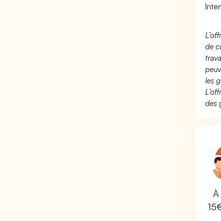
Inte
L’of
de c
trav
peuv
les g
L’of
des 
À 
15