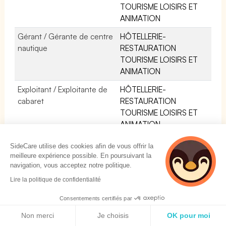
TOURISME LOISIRS ET
ANIMATION
Gérant / Gérante de centre
HÔTELLERIE-
nautique
RESTAURATION
TOURISME LOISIRS ET
ANIMATION
Exploitant / Exploitante de
HÔTELLERIE-
cabaret
RESTAURATION
TOURISME LOISIRS ET
ANIMATION
Exploitant / Exploitante de
HÔTELLERIE-
SideCare utilise des cookies afin de vous offrir la
karting
RESTAURATION
meilleure expérience possible. En poursuivant la
TOURISME LOISIRS ET
navigation, vous acceptez notre politique.
ANIMATION
2 personnes
Lire la politique de confidentialité
consultent
Gestionnaire de structure
HÔTELLERIE-
actuellement cette
Consentements certifiés par
de loisirs
RESTAURATION
page
Politique de cookies
Non merci
Je choisis
OK pour moi
TOURISME LOISIRS ET