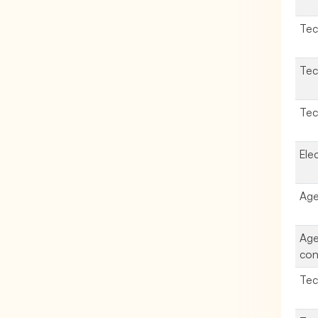
Tec
Tec
Tec
Ele
Age
Age
con
Tec