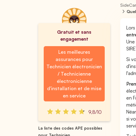
SideCa
Quel
Lors
Gratuit et sans
entr
engagement
Une 
SIRE
Les meilleures
assurances pour
Si v
d'in
Technicien électronicien
l'ad
/ Technicienne
électronicienne
Prem
d'installation et de mise
élec
en service
en F
méti
Néan
9,8/10
si v
serv
La liste des codes APE possibles
pour Technicien ...