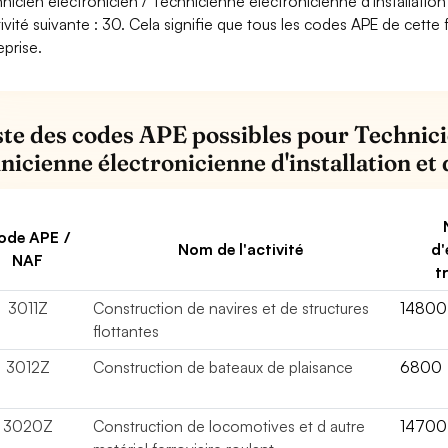
nicien électronicien / Technicienne électronicienne d'installation e
tivité suivante : 30. Cela signifie que tous les codes APE de cette 
eprise.
iste des codes APE possibles pour Technici
nicienne électronicienne d'installation et 
ode APE /
Nom de l'activité
d'
NAF
t
3011Z
Construction de navires et de structures
14800
flottantes
3012Z
Construction de bateaux de plaisance
6800
3020Z
Construction de locomotives et d autre
14700