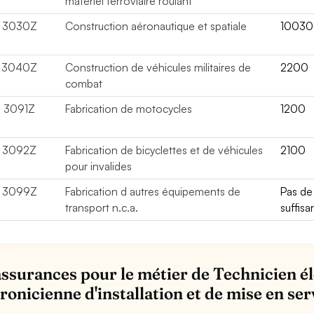
matériel ferroviaire roulant
3030Z
Construction aéronautique et spatiale
1003
3040Z
Construction de véhicules militaires de
2200
combat
3091Z
Fabrication de motocycles
1200
3092Z
Fabrication de bicyclettes et de véhicules
2100
pour invalides
3099Z
Fabrication d autres équipements de
Pas d
transport n.c.a.
suffisa
assurances pour le métier de Technicien é
ronicienne d'installation et de mise en ser