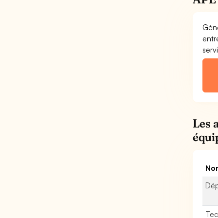
Géné
entr
serv
Les 
équi
Nom
Dép
Tec