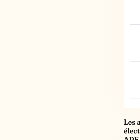
Les 
élect
APE