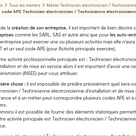
re
Tous les métiers
Métier Technicien électronicien / Technicienne
 code APE Technicien électronicien / Technicienne électronicienne 
 de la
création de son entreprise
, il est important de bien décrire 
eprises
comme les SARL, SAS et autre ainsi que pour
les auto-en
entreprise peut exercer une ou plusieurs activités mais elle n'aur
T et un seul code APE (pour Activité principale exercée).
otre activité professionnelle principale est : Technicien électroni
stallation et de mise en service alors il est important d'avoir une ce
ministration (INSEE) peut vous attribuer.
ière chose :
il est impossible de prédire précisément quel sera v
tronicien / Technicienne électronicienne d'installation et de mise e
rance et à un métier peut correspondre plusieurs codes APE et à
ers.
moins il est possible de fournir des éléments statistiques perm
otre activité principale est Technicien électronicien / Technicienne
ice.