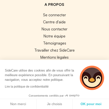
A PROPOS
Se connecter
Centre d'aide
Nous contacter
Notre équipe
Témoignages
Travailler chez SideCare
Mentions légales
CGU & RGPD
SideCare utilise des cookies afin de vous offrir la
Cookies
meilleure expérience possible. En poursuivant la
navigation, vous acceptez notre politique.
NOS APPS
3 personnes
Lire la politique de confidentialité
App Store
consultent
actuellement cette
Consentements certifiés par
Google Play
page
Politique de cookies
Non merci
Je choisis
OK pour moi