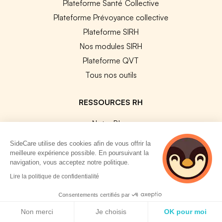
Plateforme Santé Collective
Plateforme Prévoyance collective
Plateforme SIRH
Nos modules SIRH
Plateforme QVT
Tous nos outils
RESSOURCES RH
Notre Blog
Modèles de documents
SideCare utilise des cookies afin de vous offrir la
Guides Entreprises
meilleure expérience possible. En poursuivant la
navigation, vous acceptez notre politique.
Les conventions collectives
2 personnes
Lire la politique de confidentialité
Les codes APE / NAF
consultent
actuellement cette
Base des métiers
Consentements certifiés par
page
Politique de cookies
Les assureurs partenaires
Non merci
Je choisis
OK pour moi