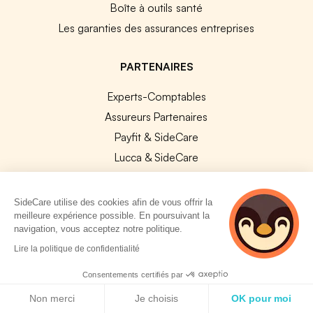
Boîte à outils santé
Les garanties des assurances entreprises
PARTENAIRES
Experts-Comptables
Assureurs Partenaires
Payfit & SideCare
Lucca & SideCare
Nibelis & SideCare
Livi & SideCare
SideCare utilise des cookies afin de vous offrir la
meilleure expérience possible. En poursuivant la
Lianeli & SideCare
navigation, vous acceptez notre politique.
5 personnes
API & INTEGRATIONS
Lire la politique de confidentialité
consultent
API SideCare
actuellement cette
Consentements certifiés par
page
Politique de cookies
Les SIRH / Systèmes de paie connectés
Non merci
Je choisis
OK pour moi