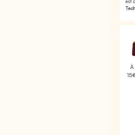
est 
Tech
À 
15