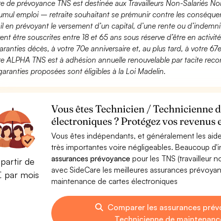
fre de prévoyance TNS est destinée aux Travailleurs Non-Salariés No
umul emploi – retraite souhaitant se prémunir contre les conséquen
ail en prévoyant le versement d’un capital, d’une rente ou d’indemnit
ent être souscrites entre 18 et 65 ans sous réserve d’être en activi
aranties décès, à votre 70e anniversaire et, au plus tard, à votre 67e
fre ALPHA TNS est à adhésion annuelle renouvelable par tacite recon
garanties proposées sont éligibles à la Loi Madelin.
Vous êtes Technicien / Technicienne 
électroniques ? Protégez vos revenus e
Vous êtes indépendants, et généralement les aide
très importantes voire négligeables. Beaucoup d
assurances prévoyance
pour les TNS (travailleur 
partir de
avec SideCare les meilleures assurances prévoya
€ par mois
maintenance de cartes électroniques
Comparer les assurances prév
Technicienne de maintenance