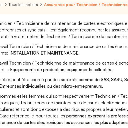
re
Tous les métiers
Assurance pour Technicien / Technicienne
nicien / Technicienne de maintenance de cartes électroniques es
entreprises et syndicats. Il est également reconnu par les assure
rents à votre métier de Technicien / Technicienne de maintenanc
ravail Technicien / Technicienne de maintenance de cartes électr
ante:
INSTALLATION ET MAINTENANCE
.
ravail Technicien / Technicienne de maintenance de cartes élect
ants :
Equipements de production, équipements collectifs
.
étier peut être exercé par des
sociétés comme de SAS, SASU, SA
Entreprises individuelles
ou des
micro-entrepreneurs
.
hommes et les femmes qui sont respectivement Technicien / Te
troniques, Technicienne de maintenance de cartes électroniques t
iculières et sont donc exposés à des risques propres à leur métier
Care référence ici pour toutes les
personnes exerçant la professi
tenance de cartes électroniques les assurances les plus adaptées 