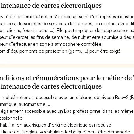
ntenance de cartes électroniques
ctivité de cet emploi/métier s''exerce au sein d''entreprises industr
ialisées, de sociétés de services, des armées, en contact avec d
es, clients, fournisseurs, ...). Elle peut impliquer des déplacements
 peut s''exercer les fins de semaine, de nuit et être soumise à des a
 peut s''effectuer en zone à atmosphère contrôlée.
ort d''équipements de protection (gants, ...) peut être exigé.
ditions et rémunérations pour le métier de
ntenance de cartes électroniques
emploi/métier est accessible avec un diplôme de niveau Bac+2 (
rmatique, automatisme, ...
st également accessible avec un Bac professionnel dans les même
essionnelle.
habilitation aux risques d''origine électrique est requise.
ratique de l''anglais (vocabulaire technique) peut être demandée.