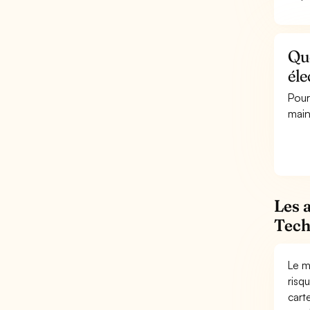
Qu
éle
Pour
main
Les 
Tech
Le m
risq
cart