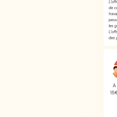
L’of
de c
trav
peuv
les g
L’of
des 
À 
15