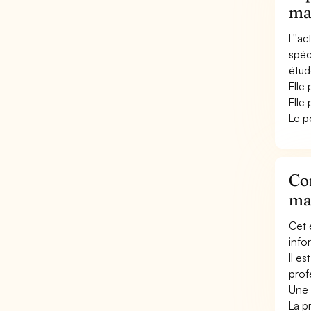
mai
L''a
spéc
étud
Elle
Elle
Le p
Con
mai
Cet 
info
Il e
prof
Une 
La p