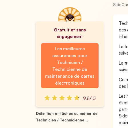
SideCa
Tech
Gratuit et sans
des 
engagement
inhé
Le t
Les meilleures
suiv
assurances pour
Technicien /
Le t
Technicienne de
suiv
maintenance de cartes
Ce m
électroniques
des
Les 
9,8/10
élec
part
Définition et tâches du métier de
Side
Technicien / Technicienne ...
main