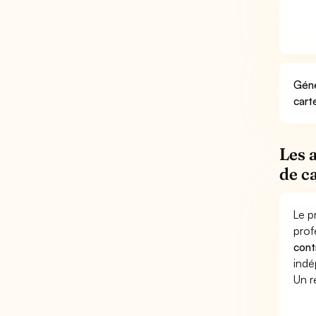
Géné
cart
Les 
de c
Le p
prof
cont
indé
Un r