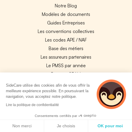
Notre Blog
Modèles de documents
Guides Entreprises
Les conventions collectives
Les codes APE / NAF
Base des métiers
Les assureurs partenaires
Le PMSS par année
Bureaux CPAM
Les codes CCAM
SideCare utilise des cookies afin de vous offrir la
Les OPCO
meilleure expérience possible. En poursuivant la
navigation, vous acceptez notre politique.
Tops assurances par secteur
3 personnes
Lire la politique de confidentialité
Réseaux de soins
consultent
actuellement cette
Boîte à outils santé
Consentements certifiés par
page
Politique de cookies
Les garanties des assurances entreprises
Non merci
Je choisis
OK pour moi