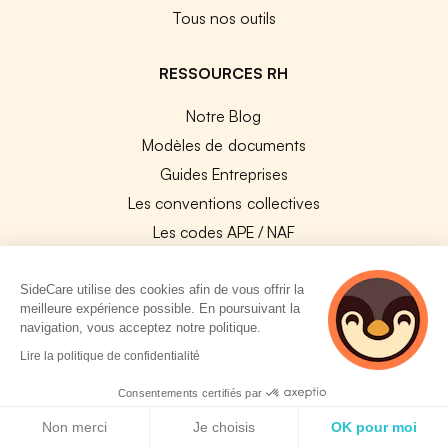
Tous nos outils
RESSOURCES RH
Notre Blog
Modèles de documents
Guides Entreprises
Les conventions collectives
Les codes APE / NAF
Base des métiers
Les assureurs partenaires
SideCare utilise des cookies afin de vous offrir la
meilleure expérience possible. En poursuivant la
Le PMSS par année
navigation, vous acceptez notre politique.
Bureaux CPAM
2 personnes
Lire la politique de confidentialité
consultent
Les codes CCAM
actuellement cette
Consentements certifiés par
Les OPCO
page
Politique de cookies
Non merci
Je choisis
OK pour moi
Tops assurances par secteur