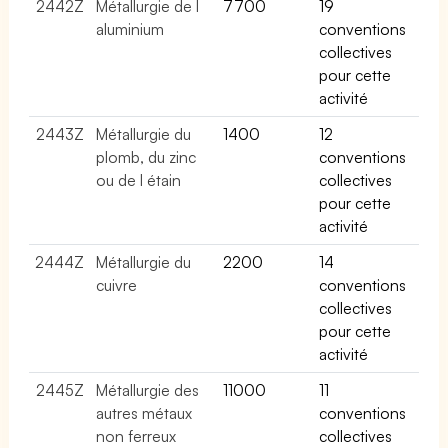
2442Z
Métallurgie de l
7700
19
aluminium
conventions
collectives
pour cette
activité
2443Z
Métallurgie du
1400
12
plomb, du zinc
conventions
ou de l étain
collectives
pour cette
activité
2444Z
Métallurgie du
2200
14
cuivre
conventions
collectives
pour cette
activité
2445Z
Métallurgie des
11000
11
autres métaux
conventions
non ferreux
collectives