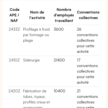
Code
Nombre
Nom de
Conventions
APE /
d'employés
l'activité
collectives
NAF
travaillant
2433Z
Profilage à froid
3600
26
par formage ou
conventions
pliage
collectives
pour cette
activité
2410Z
Sidérurgie
21400
17
conventions
collectives
pour cette
activité
2420Z
Fabrication de
10400
21
tubes, tuyaux,
conventions
profilés creux et
collectives
accessoires
pour cette