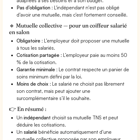
adaptées à ses besoins et à son budget.
Pas d’obligation
: L'indépendant n'est pas obligé
d’avoir une mutuelle, mais c’est fortement conseillé.
🔹 Mutuelle collective — pour un coiffeur salarié
en salon
Obligatoire
: L’employeur doit proposer une mutuelle
à tous les salariés.
Cotisation partagée
: L’employeur paie au moins 50
% de la cotisation.
Garantie minimale
: Le contrat respecte un panier de
soins minimum défini par la loi.
Moins de choix
: Le salarié ne choisit pas librement
son contrat, mais peut ajouter une
surcomplémentaire s’il le souhaite.
👉 En résumé :
Un
indépendant
choisit sa mutuelle TNS et peut
déduire les cotisations.
Un
salarié
bénéficie automatiquement d’une
mutuelle collective proposée par son employeur.