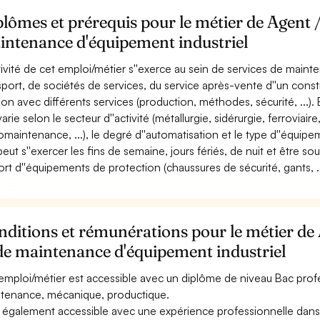
lômes et prérequis pour le métier de Agent 
intenance d'équipement industriel
ctivité de cet emploi/métier s''exerce au sein de services de mainte
sport, de sociétés de services, du service après-vente d''un const
tion avec différents services (production, méthodes, sécurité, ...)
varie selon le secteur d''activité (métallurgie, sidérurgie, ferroviaire
omaintenance, ...), le degré d''automatisation et le type d''équipe
 peut s''exercer les fins de semaine, jours fériés, de nuit et être so
ort d''équipements de protection (chaussures de sécurité, gants, ...
ditions et rémunérations pour le métier de
de maintenance d'équipement industriel
emploi/métier est accessible avec un diplôme de niveau Bac pro
tenance, mécanique, productique.
st également accessible avec une expérience professionnelle dans 