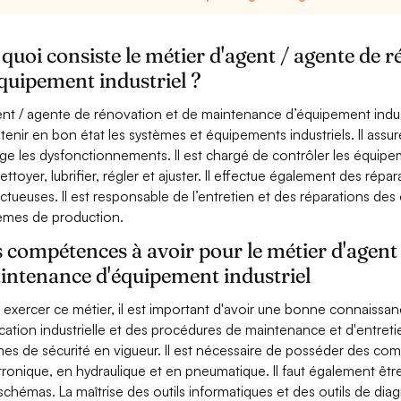
quoi consiste le métier d'agent / agente de
quipement industriel ?
ent / agente de rénovation et de maintenance d’équipement industr
tenir en bon état les systèmes et équipements industriels. Il assur
ige les dysfonctionnements. Il est chargé de contrôler les équipem
nettoyer, lubrifier, régler et ajuster. Il effectue également des ré
ctueuses. Il est responsable de l’entretien et des réparations des 
èmes de production.
 compétences à avoir pour le métier d'agent 
intenance d'équipement industriel
 exercer ce métier, il est important d'avoir une bonne connaiss
ication industrielle et des procédures de maintenance et d'entreti
es de sécurité en vigueur. Il est nécessaire de posséder des c
tronique, en hydraulique et en pneumatique. Il faut également être 
schémas. La maîtrise des outils informatiques et des outils de dia