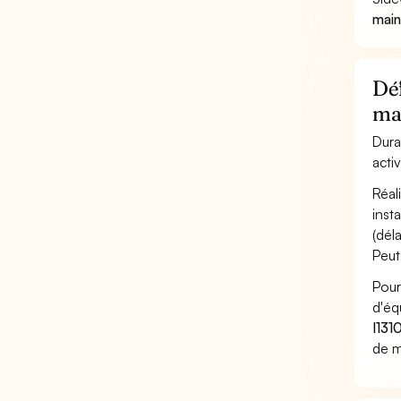
main
Déf
ma
Dura
acti
Réal
inst
(déla
Peut
Pour
d'éq
I131
de m