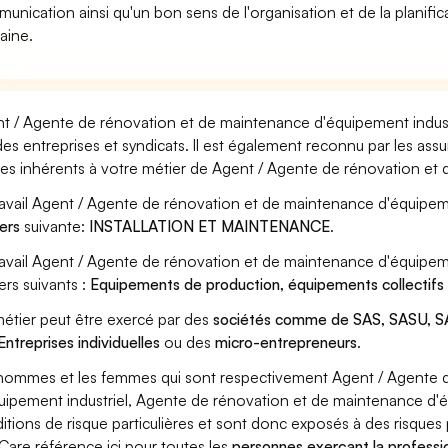
unication ainsi qu'un bon sens de l'organisation et de la planific
aine.
t / Agente de rénovation et de maintenance d'équipement industr
des entreprises et syndicats. Il est également reconnu par les as
ues inhérents à votre métier de Agent / Agente de rénovation et 
ravail Agent / Agente de rénovation et de maintenance d'équipeme
ers
suivante:
INSTALLATION ET MAINTENANCE
.
ravail Agent / Agente de rénovation et de maintenance d'équipem
ers suivants :
Equipements de production, équipements collectif
étier peut être exercé par des
sociétés comme de SAS, SASU, SA
Entreprises individuelles
ou des
micro-entrepreneurs
.
hommes et les femmes qui sont respectivement Agent / Agente 
uipement industriel, Agente de rénovation et de maintenance d'éq
itions de risque particulières et sont donc exposés à des risques 
Care référence ici pour toutes les
personnes exerçant la professi