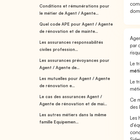
comm
Conditions et rémunérations pour
dom
le métier de Agent / Agente...
Quel code APE pour Agent / Agente
de rénovation et de mainte...
Agen
Les assurances responsabilités
par 
civiles profession...
risq
Les assurances prévoyances pour
Le t
Agent / Agente de...
méti
Les mutuelles pour Agent / Agente
Le t
de rénovation e...
méti
Le cas des assurances Agent /
Ce m
Agente de rénovation et de mai...
des
Les autres métiers dans la même
Les 
famille Equipemen...
d'éq
cond
Side