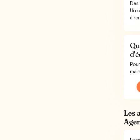
Des 
Un o
à re
Qu
d'é
Pour
main
Les 
Agen
Le m