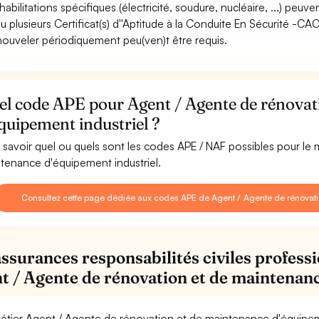
habilitations spécifiques (électricité, soudure, nucléaire, ...) peuve
u plusieurs Certificat(s) d''Aptitude à la Conduite En Sécurité -C
nouveler périodiquement peu(ven)t être requis.
el code APE pour Agent / Agente de rénovat
quipement industriel ?
 savoir quel ou quels sont les codes APE / NAF possibles pour le
tenance d'équipement industriel.
Consultez cette page dédiée aux codes APE de Agent / Agente de rénovati
assurances responsabilités civiles professi
t / Agente de rénovation et de maintenan
étier Agent / Agente de rénovation et de maintenance d'équipeme