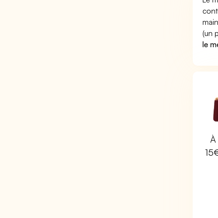
cont
main
(un 
le m
À 
15