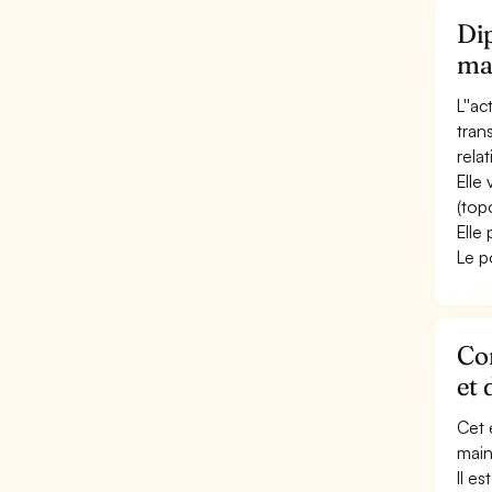
Dip
ma
L''a
tran
rela
Elle 
(top
Elle
Le p
Con
et 
Cet 
main
Il e