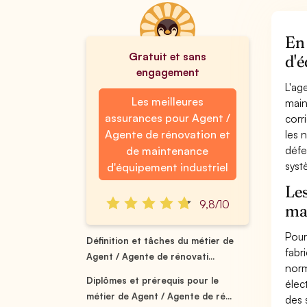
En 
Gratuit et sans
d'é
engagement
L'ag
Les meilleures
main
assurances pour Agent /
corr
Agente de rénovation et
les 
défe
de maintenance
syst
d'équipement industriel
Les
9,8/10
ma
Pour
Définition et tâches du métier de
fabr
Agent / Agente de rénovati...
norm
Diplômes et prérequis pour le
élec
métier de Agent / Agente de ré...
des 