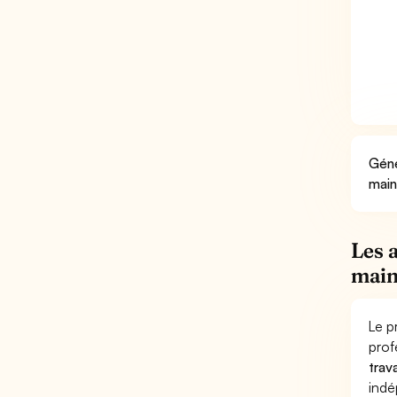
Géné
main
Les 
main
Le p
prof
trav
indé