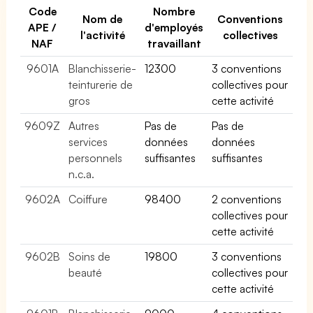
Code
Nombre
Nom de
Conventions
APE /
d'employés
l'activité
collectives
NAF
travaillant
9601A
Blanchisserie-
12300
3 conventions
teinturerie de
collectives pour
gros
cette activité
9609Z
Autres
Pas de
Pas de
services
données
données
personnels
suffisantes
suffisantes
n.c.a.
9602A
Coiffure
98400
2 conventions
collectives pour
cette activité
9602B
Soins de
19800
3 conventions
beauté
collectives pour
cette activité