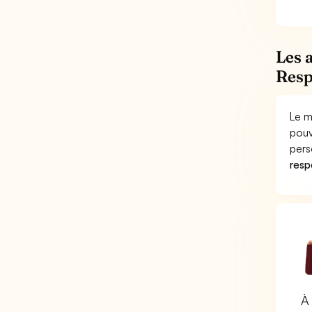
Les 
Resp
Le m
pouv
pers
respo
À 