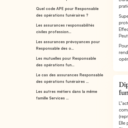
prat
Quel code APE pour Responsable
des opérations funéraires ?
Supe
prot
Les assurances responsabilités
Effe
civiles profession...
Peut
Les assurances prévoyances pour
Pour
Responsable des o...
rend
Les mutuelles pour Responsable
opér
des opérations fun...
Le cas des assurances Responsable
des opérations funéraires ...
Dip
fun
Les autres métiers dans la même
famille Services ...
L''ac
comp
(repr
Elle