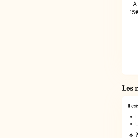
À 
15
Les 
Il e
L
L
🔹 