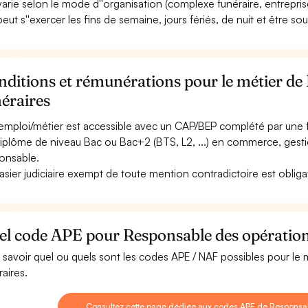
 varie selon le mode d''organisation (complexe funéraire, entrepri
 peut s''exercer les fins de semaine, jours fériés, de nuit et être so
ditions et rémunérations pour le métier de
éraires
emploi/métier est accessible avec un CAP/BEP complété par une f
iplôme de niveau Bac ou Bac+2 (BTS, L2, ...) en commerce, gesti
onsable.
asier judiciaire exempt de toute mention contradictoire est obliga
el code APE pour Responsable des opération
 savoir quel ou quels sont les codes APE / NAF possibles pour le
raires.
Consultez cette page dédiée aux codes APE de Responsab