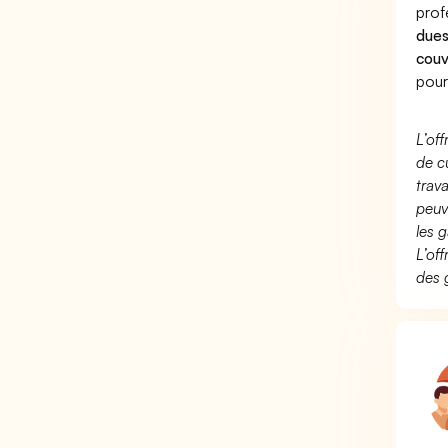
prof
dues
couv
pour
L’of
de c
trav
peuv
les g
L’of
des 