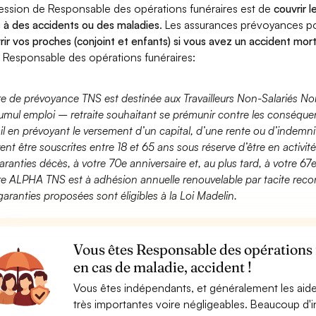
ession de Responsable des opérations funéraires est de
couvrir 
 à des accidents ou des maladies
. Les assurances prévoyances 
rir vos proches (conjoint et enfants) si vous avez un accident mort
 Responsable des opérations funéraires:
fre de prévoyance TNS est destinée aux Travailleurs Non-Salariés No
umul emploi – retraite souhaitant se prémunir contre les conséquen
ail en prévoyant le versement d’un capital, d’une rente ou d’indemnit
ent être souscrites entre 18 et 65 ans sous réserve d’être en activi
aranties décès, à votre 70e anniversaire et, au plus tard, à votre 67e
fre ALPHA TNS est à adhésion annuelle renouvelable par tacite recon
garanties proposées sont éligibles à la Loi Madelin.
Vous êtes Responsable des opérations 
en cas de maladie, accident !
Vous êtes indépendants, et généralement les aide
très importantes voire négligeables. Beaucoup d