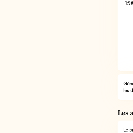
15
Géné
les 
Les 
Le p