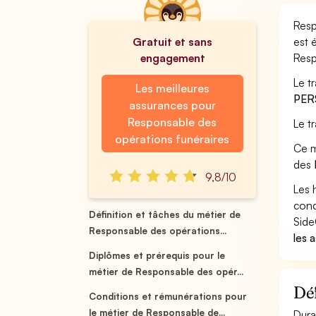
Resp
Gratuit et sans
est 
engagement
Resp
Le t
Les meilleures
PER
assurances pour
Responsable des
Le t
opérations funéraires
Ce m
des
9,8/10
Les 
cond
Définition et tâches du métier de
Side
Responsable des opérations...
les 
Diplômes et prérequis pour le
métier de Responsable des opér...
Déf
Conditions et rémunérations pour
le métier de Responsable de...
Dura