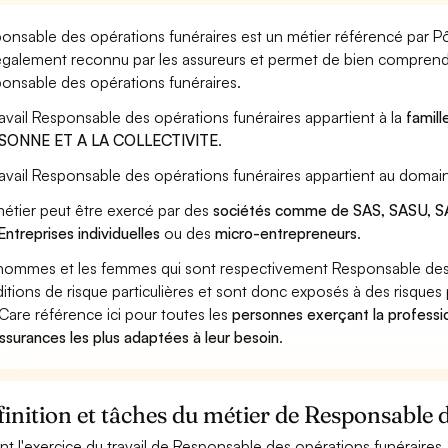
onsable des opérations funéraires est un métier référencé par Pôle
également reconnu par les assureurs et permet de bien comprendr
onsable des opérations funéraires.
ravail Responsable des opérations funéraires appartient à la
famill
SONNE ET A LA COLLECTIVITE
.
ravail Responsable des opérations funéraires appartient au domai
étier peut être exercé par des
sociétés comme de SAS, SASU, SA
Entreprises individuelles
ou des
micro-entrepreneurs
.
hommes et les femmes qui sont respectivement Responsable des op
itions de risque particulières et sont donc exposés à des risques 
Care référence ici pour toutes les
personnes exerçant la professi
assurances les plus adaptées à leur besoin
.
inition et tâches du métier de Responsable 
nt l'exercice du travail de Responsable des opérations funéraires,