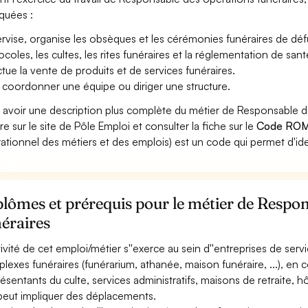
iquées :
rvise, organise les obsèques et les cérémonies funéraires de défun
ocoles, les cultes, les rites funéraires et la réglementation de santé
ctue la vente de produits et de services funéraires.
 coordonner une équipe ou diriger une structure.
 avoir une description plus complète du métier de Responsable 
re sur le site de Pôle Emploi et consulter la fiche sur le
Code ROM
ationnel des métiers et des emplois) est un code qui permet d'ide
lômes et prérequis pour le métier de Respo
éraires
tivité de cet emploi/métier s''exerce au sein d''entreprises de servic
lexes funéraires (funérarium, athanée, maison funéraire, ...), en 
ésentants du culte, services administratifs, maisons de retraite, hôpi
 peut impliquer des déplacements.