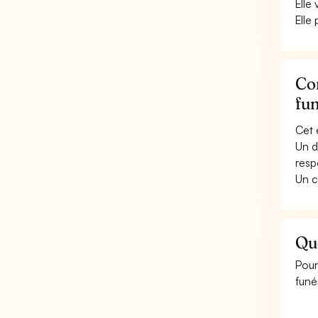
Elle
Elle
Con
fun
Cet 
Un d
resp
Un c
Qu
Pour
funé