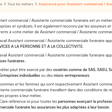
re
Tous les métiers
Assurance pour Assistant commercial / Ass
stant commercial / Assistante commerciale funéraire est un métier
eprises et syndicats. Il est également reconnu par les assureurs 
rents à votre métier de Assistant commercial / Assistante commerc
ravail Assistant commercial / Assistante commerciale funéraire app
VICES A LA PERSONNE ET A LA COLLECTIVITE
.
ravail Assistant commercial / Assistante commerciale funéraire app
ices funéraires
.
étier peut être exercé par des
sociétés comme de SAS, SASU, SA
Entreprises individuelles
ou des
micro-entrepreneurs
.
hommes et les femmes qui sont respectivement Assistant commerc
stante commerciale funéraire travaillent dans des conditions de r
ues propres à leur métier.
Care référence ici pour toutes les
personnes exerçant la professi
erciale funéraire les assurances les plus adaptées à leur besoin
.