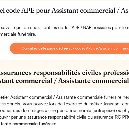
el code APE pour Assistant commercial / As
 savoir quel ou quels sont les codes APE / NAF possibles pour le 
erciale funéraire.
Consultez cette page dédiée aux codes APE de Assistant commerci
assurances responsabilités civiles professi
stant commercial / Assistante commercial
étier Assistant commercial / Assistante commerciale funéraire néc
essionnels. Vous pouvez lors de l'exercice du métier Assistant co
oquer des dommages à une personne morale (entreprise) ou physiqu
ouvrir par une
assurance responsabilité civile
ou
assurance RC PRO
stante commerciale funéraire
.