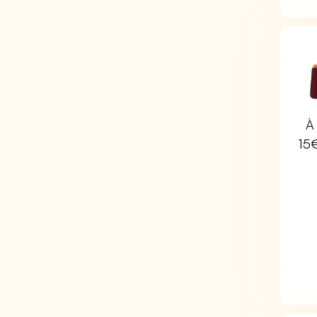
À 
15