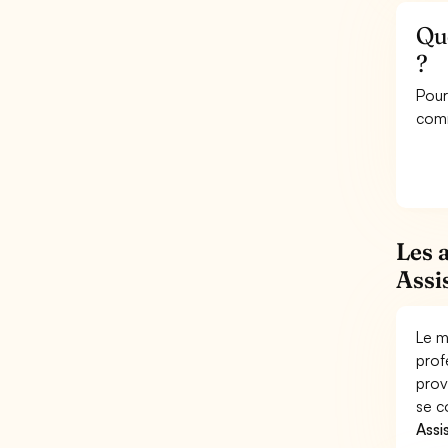
Qu
?
Pour
comm
Les 
Assi
Le m
prof
prov
se c
Assi