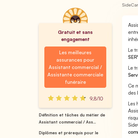
SideCa
Assi
Gratuit et sans
entr
engagement
inhé
Le t
Les meilleures
SER
assurances pour
Assistant commercial /
Le t
Assistante commerciale
Serv
funéraire
Ce m
des
9,8/10
Les 
Assi
Définition et tâches du métier de
risq
Assistant commercial / Ass...
Side
comm
Diplômes et prérequis pour le