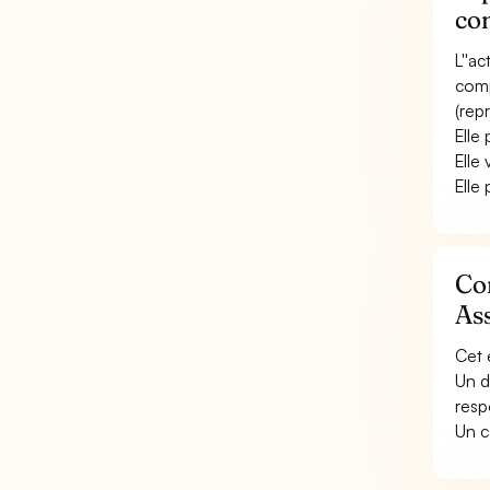
co
L''ac
comp
(repr
Elle
Elle
Elle
Con
As
Cet 
Un d
resp
Un c