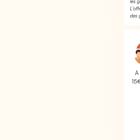
les g
L’of
des 
À 
15