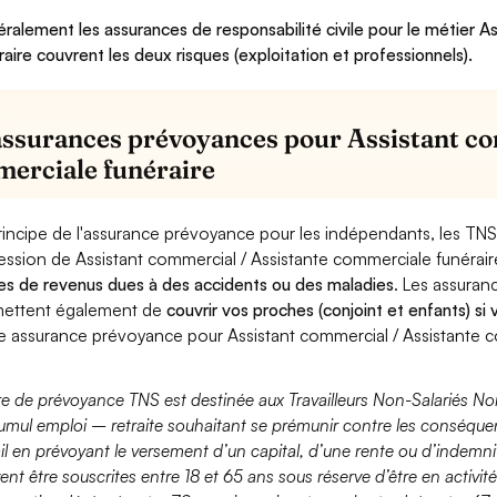
ralement les assurances de responsabilité civile pour le métier 
raire couvrent les deux risques (exploitation et professionnels).
assurances prévoyances pour Assistant co
erciale funéraire
rincipe de l'assurance prévoyance pour les indépendants, les TNS
ession de Assistant commercial / Assistante commerciale funérai
es de revenus dues à des accidents ou des maladies
. Les assura
ettent également de
couvrir vos proches (conjoint et enfants) si
e assurance prévoyance pour Assistant commercial / Assistante c
fre de prévoyance TNS est destinée aux Travailleurs Non-Salariés No
umul emploi – retraite souhaitant se prémunir contre les conséquen
ail en prévoyant le versement d’un capital, d’une rente ou d’indemnit
ent être souscrites entre 18 et 65 ans sous réserve d’être en activi