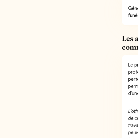
Géné
funé
Les 
comm
Le p
prof
pert
perm
d'un
L’of
de c
trav
peuv